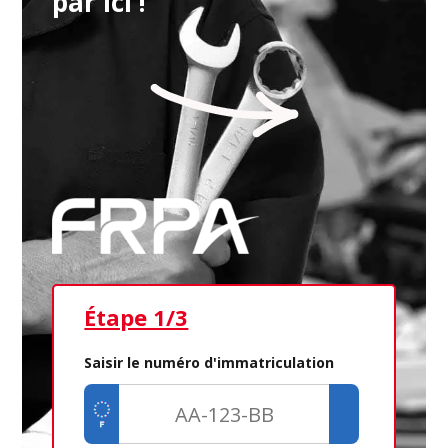
par ici !
Étape 1/3
Ét
Saisir le numéro d'immatriculation