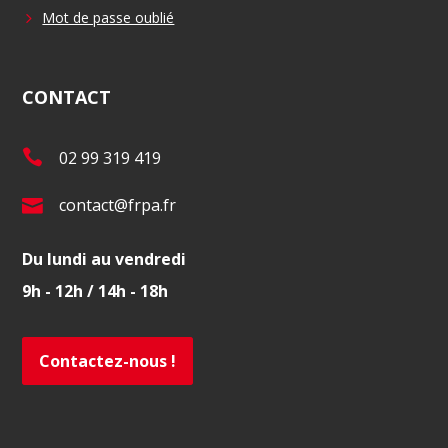
Mot de passe oublié
CONTACT
T
02 99 319 419
é
E
contact@frpa.fr
l
-
.
Du lundi au vendredi
m
:
9h - 12h / 14h - 18h
a
i
l
Contactez-nous !
: