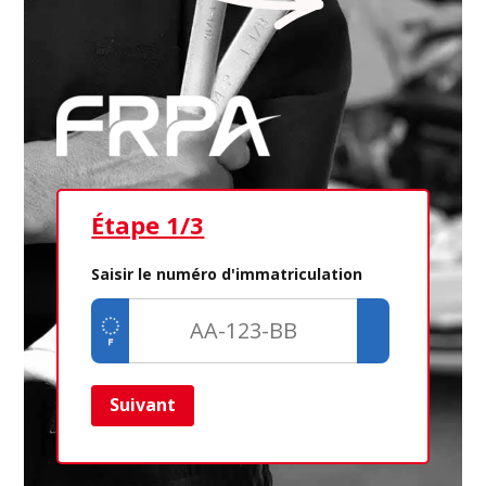
Étape 1/3
Ét
Saisir le numéro d'immatriculation
Suivant
Ret