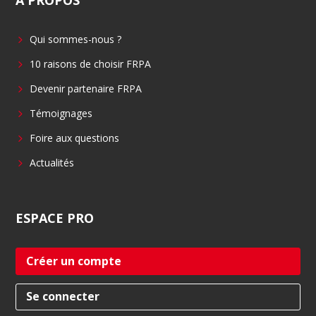
e
k
b
e
Qui sommes-nous ?
o
d
o
i
10 raisons de choisir FRPA
k
n
Devenir partenaire FRPA
Témoignages
Foire aux questions
Actualités
ESPACE
PRO
Créer un compte
Se connecter