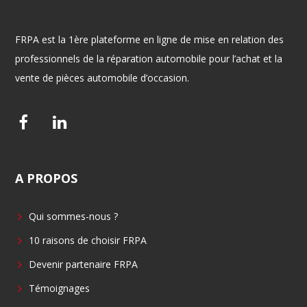
FRPA est la 1ère plateforme en ligne de mise en relation des
professionnels de la réparation automobile pour l’achat et la
vente de pièces automobile d’occasion.
F
L
a
i
c
n
A
PROPOS
e
k
b
e
Qui sommes-nous ?
o
d
o
i
10 raisons de choisir FRPA
k
n
Devenir partenaire FRPA
Témoignages