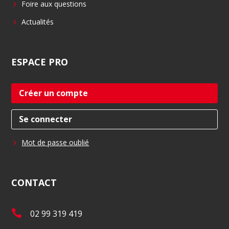
Foire aux questions
Actualités
ESPACE
PRO
Créer un compte
Se connecter
Mot de passe oublié
CONTACT
T
02 99 319 419
é