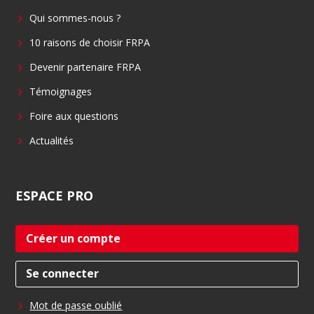
b
e
Qui sommes-nous ?
o
d
o
i
10 raisons de choisir FRPA
k
n
Devenir partenaire FRPA
Témoignages
Foire aux questions
Actualités
ESPACE
PRO
Créer un compte
Se connecter
Mot de passe oublié