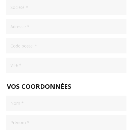
Société
Adresse
*
Code
postal
*
Ville
*
VOS COORDONNÉES
Nom
*
Prénom
*