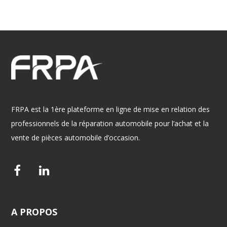
FRPA est la 1ère plateforme en ligne de mise en relation des
professionnels de la réparation automobile pour l’achat et la
vente de pièces automobile d’occasion.
F
L
a
i
c
n
A
PROPOS
e
k