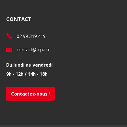
CONTACT
T
02 99 319 419
é
E
contact@frpa.fr
l
-
.
Du lundi au vendredi
m
:
9h - 12h / 14h - 18h
a
i
l
Contactez-nous !
: