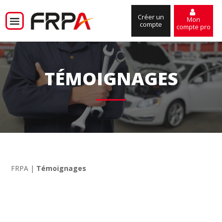
Créer un
Mon
compte
compte pro
TÉMOIGNAGES
FRPA
|
Témoignages