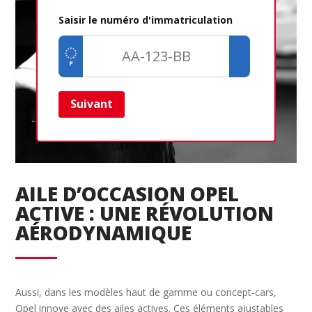
Saisir le numéro d'immatriculation
Suivant
Ret
AILE D’OCCASION OPEL
ACTIVE : UNE RÉVOLUTION
AÉRODYNAMIQUE
Aussi, dans les modèles haut de gamme ou concept-cars,
Opel innove avec des ailes actives. Ces éléments ajustables