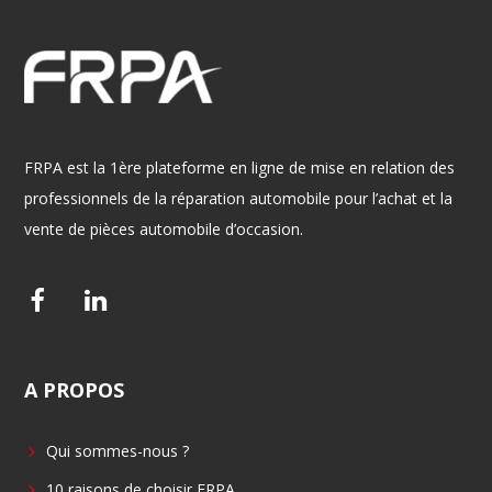
FRPA est la 1ère plateforme en ligne de mise en relation des
professionnels de la réparation automobile pour l’achat et la
vente de pièces automobile d’occasion.
F
L
a
i
c
n
A
PROPOS
e
k
b
e
Qui sommes-nous ?
o
d
o
i
10 raisons de choisir FRPA