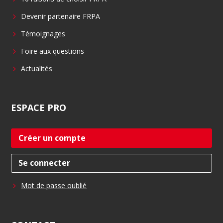
k
n
Devenir partenaire FRPA
Témoignages
Foire aux questions
Actualités
ESPACE
PRO
Créer un compte
Se connecter
Mot de passe oublié