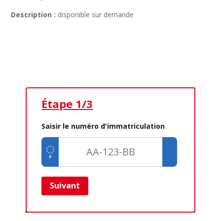
Description :
disponible sur demande
Trouvez votre pièce auto
d’occasion par ici !
Étape 1/3
Ét
Saisir le numéro d'immatriculation
Suivant
Ret