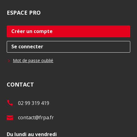
ESPACE
PRO
Créer un compte
Se connecter
Mot de passe oublié
CONTACT
T
02 99 319 419
é
E
contact@frpa.fr
l
-
.
Du lundi au vendredi
m