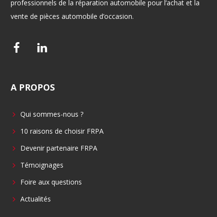
professionnels de la réparation automobile pour l’achat et la
vente de pièces automobile d’occasion.
F
L
a
i
c
n
A
PROPOS
e
k
b
e
Qui sommes-nous ?
o
d
o
i
10 raisons de choisir FRPA
k
n
Devenir partenaire FRPA
Témoignages
Foire aux questions
Actualités