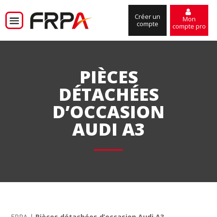
Créer un
Mon
compte
compte pro
PIÈCES
DÉTACHÉES
D’OCCASION
AUDI A3
FRPA
|
Pièces détachées d’occasion Audi A3