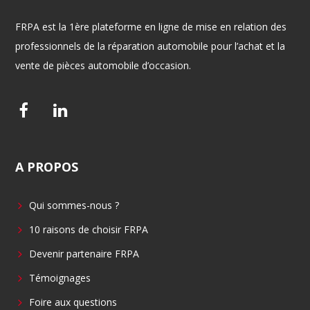
FRPA est la 1ère plateforme en ligne de mise en relation des
professionnels de la réparation automobile pour l’achat et la
vente de pièces automobile d’occasion.
F
L
a
i
c
n
A
PROPOS
e
k
b
e
Qui sommes-nous ?
o
d
o
i
10 raisons de choisir FRPA
k
n
Devenir partenaire FRPA
Témoignages
Foire aux questions