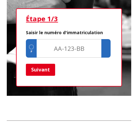
Étape 1/3
Ét
Saisir le numéro d'immatriculation
Suivant
Ret