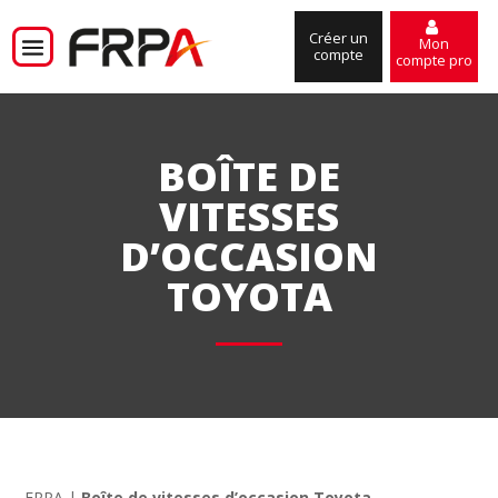
Créer un
Mon
compte
compte pro
BOÎTE DE
VITESSES
D’OCCASION
TOYOTA
FRPA
|
Boîte de vitesses d’occasion Toyota