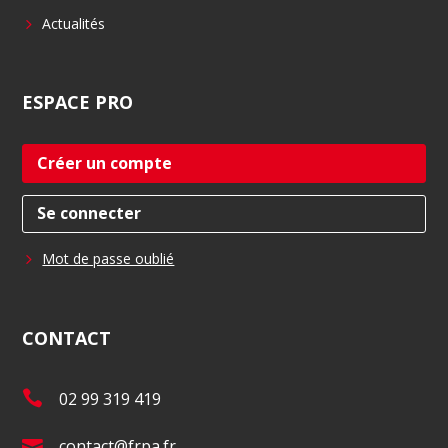
Actualités
ESPACE
PRO
Créer un compte
Se connecter
Mot de passe oublié
CONTACT
T
02 99 319 419
é
E
contact@frpa.fr