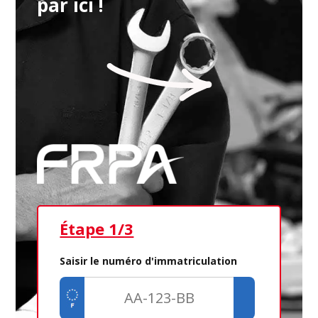
par ici !
Étape 1/3
Ét
Saisir le numéro d'immatriculation