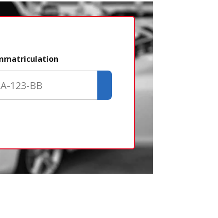
Étape 2/3
immatriculation
Déjà adhére
Créer un com
Retour