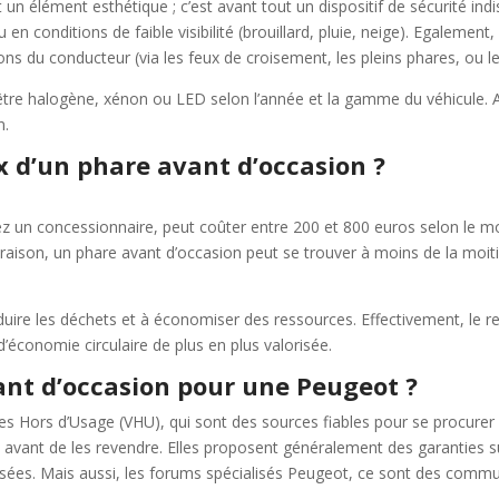
un élément esthétique ; c’est avant tout un dispositif de sécurité indis
en conditions de faible visibilité (brouillard, pluie, neige). Egalement,
ions du conducteur (via les feux de croisement, les pleins phares, ou le
être halogène, xénon ou LED selon l’année et la gamme du véhicule. 
n.
x d’un phare avant d’occasion ?
ez un concessionnaire, peut coûter entre 200 et 800 euros selon le m
ison, un phare avant d’occasion peut se trouver à moins de la moitié
duire les déchets et à économiser des ressources. Effectivement, le 
économie circulaire de plus en plus valorisée.
ant d’occasion pour une Peugeot ?
es Hors d’Usage (VHU), qui sont des sources fiables pour se procurer d
 avant de les revendre. Elles proposent généralement des garanties su
lisées. Mais aussi, les forums spécialisés Peugeot, ce sont des commu