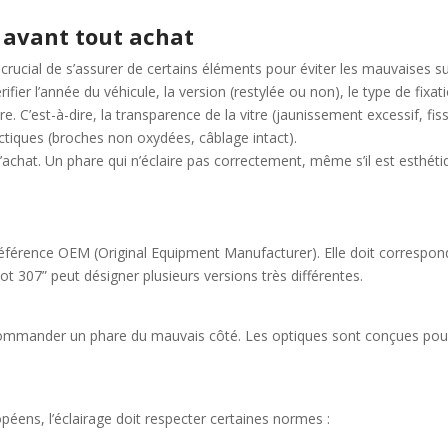
r avant tout achat
crucial de s’assurer de certains éléments pour éviter les mauvaises sur
rifier l’année du véhicule, la version (restylée ou non), le type de fix
are. C’est-à-dire, la transparence de la vitre (jaunissement excessif, fi
nectiques (broches non oxydées, câblage intact).
nt l’achat. Un phare qui n’éclaire pas correctement, même s’il est esthé
férence OEM (Original Equipment Manufacturer). Elle doit correspond
ot 307” peut désigner plusieurs versions très différentes.
e commander un phare du mauvais côté. Les optiques sont conçues pour
éens, l’éclairage doit respecter certaines normes :