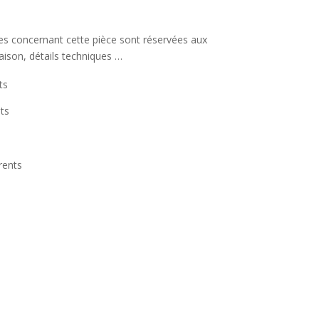
s
ées concernant cette pièce sont réservées aux
raison, détails techniques …
ts
ts
rents