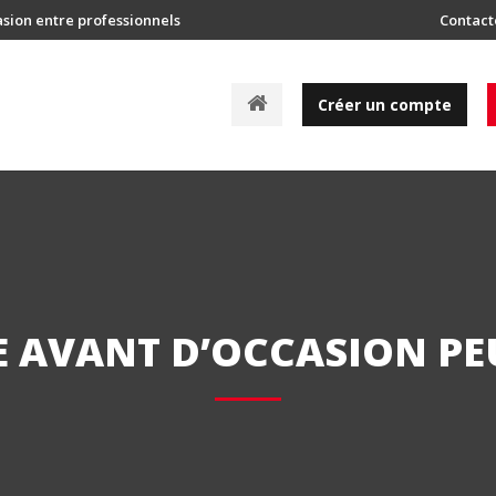
asion entre professionnels
Contact
A
Créer un compte
c
c
u
e
i
l
 AVANT D’OCCASION P