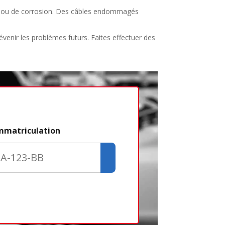
res ou de corrosion. Des câbles endommagés
évenir les problèmes futurs. Faites effectuer des
Étape 2/3
immatriculation
Déjà adhére
Créer un com
Retour