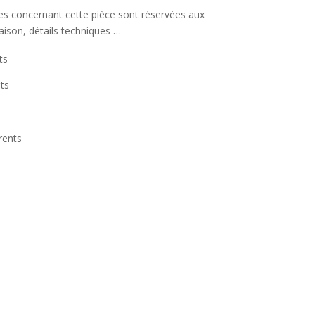
ées concernant cette pièce sont réservées aux
raison, détails techniques …
ts
ts
rents