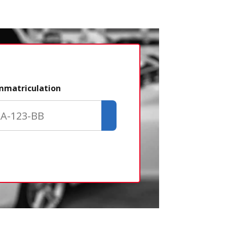
Étape 2/3
immatriculation
Déjà adhére
Créer un com
Retour