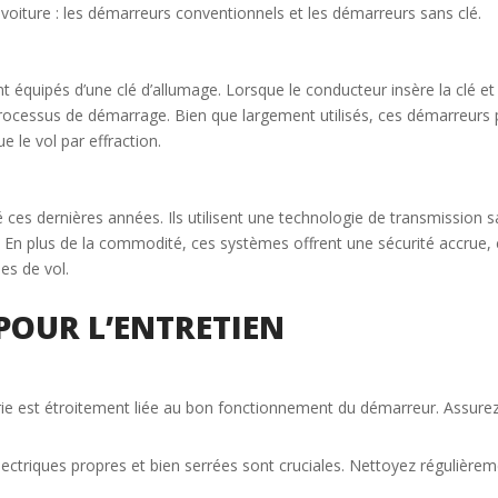
 voiture : les démarreurs conventionnels et les démarreurs sans clé.
t équipés d’une clé d’allumage. Lorsque le conducteur insère la clé e
processus de démarrage. Bien que largement utilisés, ces démarreurs pr
 le vol par effraction.
ces dernières années. Ils utilisent une technologie de transmission s
En plus de la commodité, ces systèmes offrent une sécurité accrue, c
ues de vol.
POUR L’ENTRETIEN
tterie est étroitement liée au bon fonctionnement du démarreur. Assure
ctriques propres et bien serrées sont cruciales. Nettoyez régulièreme