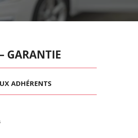
– GARANTIE
 AUX ADHÉRENTS
s
s