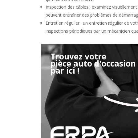
Inspection des câbles : examinez visuellement
peuvent entraîner des problèmes de démarrag
Entretien régulier : un entretien régulier de v
inspections périodiques par un mécanicien qual
Trouvez votre
pièce auto d'occasion
Étape 2/3
par ici !
Déjà adhérent ?
Créer un compte
Retour