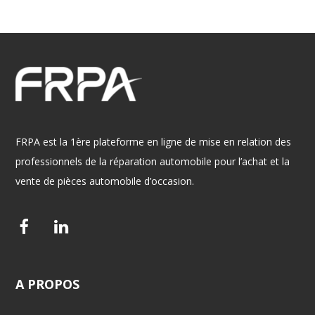
FRPA est la 1ère plateforme en ligne de mise en relation des
professionnels de la réparation automobile pour l’achat et la
vente de pièces automobile d’occasion.
F
L
a
i
c
n
A
PROPOS
e
k
b
e