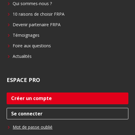
Qui sommes-nous ?
o
d
o
i
10 raisons de choisir FRPA
k
n
Devenir partenaire FRPA
Témoignages
Foire aux questions
Actualités
ESPACE
PRO
Créer un compte
Se connecter
Mot de passe oublié