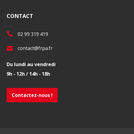
CONTACT
T
02 99 319 419
é
E
contact@frpa.fr
l
-
.
Du lundi au vendredi
m
:
9h - 12h / 14h - 18h
a
i
l
Contactez-nous !
: