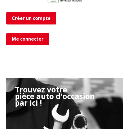
Créer un compte
Me connecter
Trouvez votre
pièce auto d'occasion
par ici !