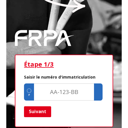
Étape 1/3
Ét
Saisir le numéro d'immatriculation
Suivant
Ret