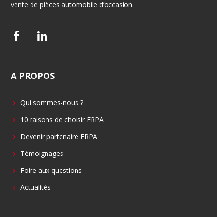
vente de pièces automobile d’occasion.
F
L
a
i
c
n
A
PROPOS
e
k
b
e
Qui sommes-nous ?
o
d
o
i
10 raisons de choisir FRPA
k
n
Devenir partenaire FRPA
Témoignages
Foire aux questions
Actualités