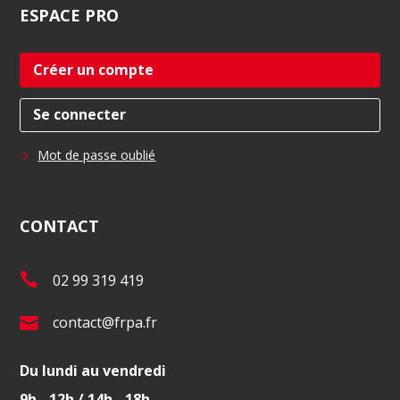
ESPACE
PRO
Créer un compte
Se connecter
Mot de passe oublié
CONTACT
T
02 99 319 419
é
E
contact@frpa.fr
l
-
.
Du lundi au vendredi
m
:
9h - 12h / 14h - 18h