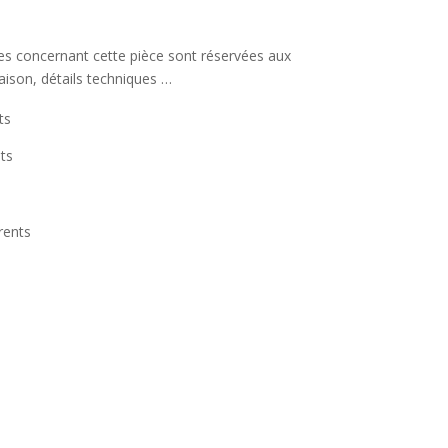
ées concernant cette pièce sont réservées aux
raison, détails techniques …
ts
ts
rents