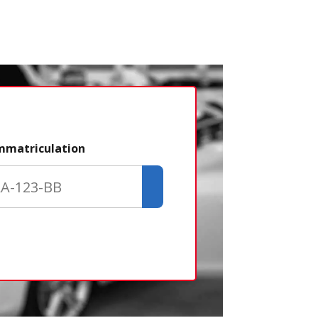
Étape 2/3
immatriculation
Déjà adhére
Créer un com
Retour