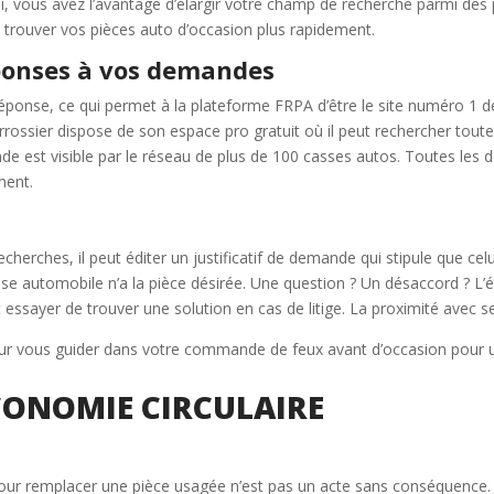
, vous avez l’avantage d’élargir votre champ de recherche parmi des 
trouver vos pièces auto d’occasion plus rapidement.
éponses à vos demandes
ponse, ce qui permet à la plateforme FRPA d’être le site numéro 1 de
rossier dispose de son espace pro gratuit où il peut rechercher toute
de est visible par le réseau de plus de 100 casses autos. Toutes l
ment.
echerches, il peut éditer un justificatif de demande qui stipule que ce
automobile n’a la pièce désirée. Une question ? Un désaccord ? L’équ
essayer de trouver une solution en cas de litige. La proximité avec ses
pour vous guider dans votre commande de feux avant d’occasion pou
CONOMIE CIRCULAIRE
 pour remplacer une pièce usagée n’est pas un acte sans conséquence. C