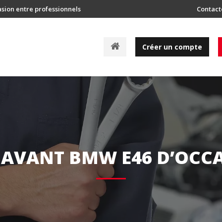
asion entre professionnels
Contact
A
Créer un compte
c
c
u
e
i
l
 AVANT BMW E46 D’OCC