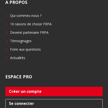
A
PROPOS
e
k
b
e
Qui sommes-nous ?
o
d
o
i
10 raisons de choisir FRPA
k
n
Devenir partenaire FRPA
Témoignages
Foire aux questions
Actualités
ESPACE
PRO
Créer un compte
Se connecter