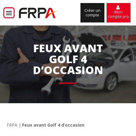
Créer un
Mon
compte
compte pro
FEUX AVANT
GOLF 4
D’OCCASION
FRPA
|
Feux avant Golf 4 d’occasion