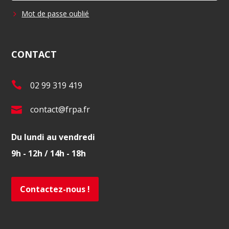
Mot de passe oublié
CONTACT
T
02 99 319 419
é
E
contact@frpa.fr
l
-
.
Du lundi au vendredi
m
:
9h - 12h / 14h - 18h
a
i
l
Contactez-nous !
: