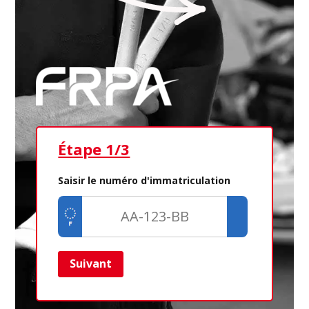
Étape 1/3
Ét
Saisir le numéro d'immatriculation
Suivant
Ret