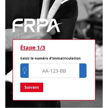
Étape 1/3
Ét
Saisir le numéro d'immatriculation
Suivant
Ret