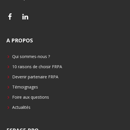
F
L
a
i
c
n
A
PROPOS
e
k
b
e
Qui sommes-nous ?
o
d
o
i
10 raisons de choisir FRPA
k
n
Devenir partenaire FRPA
Témoignages
Foire aux questions
Actualités