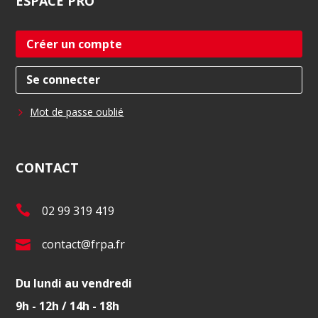
ESPACE
PRO
Créer un compte
Se connecter
Mot de passe oublié
CONTACT
T
02 99 319 419
é
E
contact@frpa.fr
l
-
.
Du lundi au vendredi
m
:
9h - 12h / 14h - 18h
a