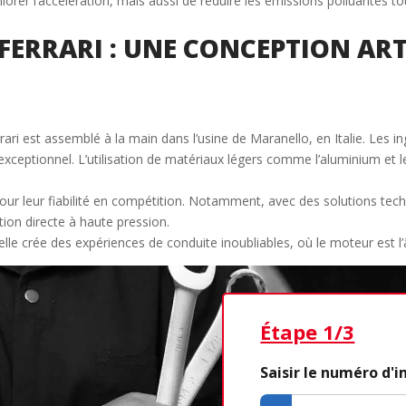
er l’accélération, mais aussi de réduire les émissions polluantes to
ERRARI : UNE CONCEPTION ART
rrari est assemblé à la main dans l’usine de Maranello, en Italie. Les i
exceptionnel. L’utilisation de matériaux légers comme l’aluminium et l
pour leur fiabilité en compétition. Notamment, avec des solutions tec
ction directe à haute pression.
 elle crée des expériences de conduite inoubliables, où le moteur est
Étape 1/3
Saisir le numéro d'