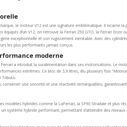
orelle
 marque, le moteur V12 est une signature emblématique. Il incarne la p
 équipés d’un V12, on retrouve la Ferrari 250 GTO, la Ferrari Enzo ou
ime exceptionnelle et son rugissement inimitable. Avec des cylindrées
eurs les plus performants jamais conçus.
 performance moderne
errari a introduit la suralimentation dans ses motorisations. Le mot
erformances extrêmes. Ce bloc de 3,9 litres, élu plusieurs fois “Moteur
 Tributo.
u conserver une sonorité et une réactivité remarquables, garantissan
ec des modèles hybrides comme la LaFerrari, la SF90 Stradale et plus 
un système hybride performant, permettant d’atteindre des niveaux de