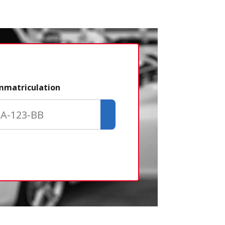
Étape 2/3
immatriculation
Déjà adhére
Créer un com
Retour