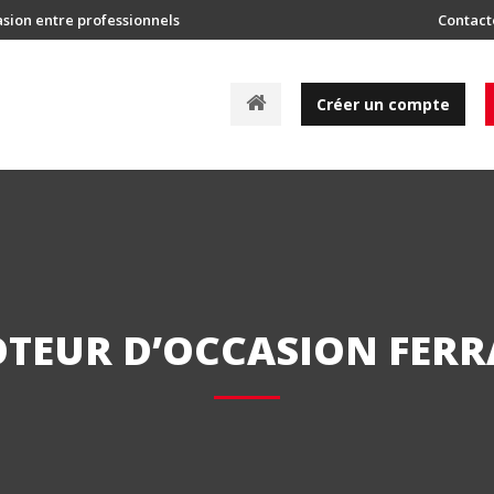
asion entre professionnels
Contact
A
Créer un compte
c
c
u
e
i
l
TEUR D’OCCASION FERR