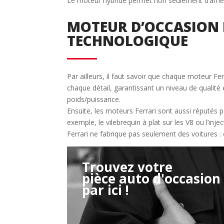
Le moteur hybride permet non seulement d’amélior
MOTEUR D’OCCASION F
TECHNOLOGIQUE
Par ailleurs, il faut savoir que chaque moteur Fe
chaque détail, garantissant un niveau de qualité 
poids/puissance.
Ensuite, les moteurs Ferrari sont aussi réputés 
exemple, le vilebrequin à plat sur les V8 ou l’inje
Ferrari ne fabrique pas seulement des voitures :
Trouvez votre
pièce auto d'occasion
Étape 2/3
par ici !
Déjà adhérent ?