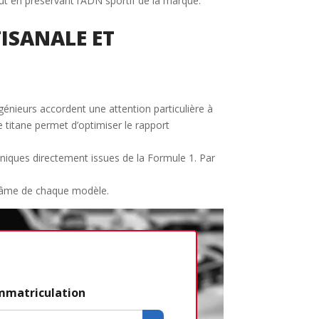
ut en préservant l’ADN sportif de la marque.
ISANALE ET
ngénieurs accordent une attention particulière à
e titane permet d’optimiser le rapport
hniques directement issues de la Formule 1. Par
 l’âme de chaque modèle.
Étape 2/3
immatriculation
Déjà adhére