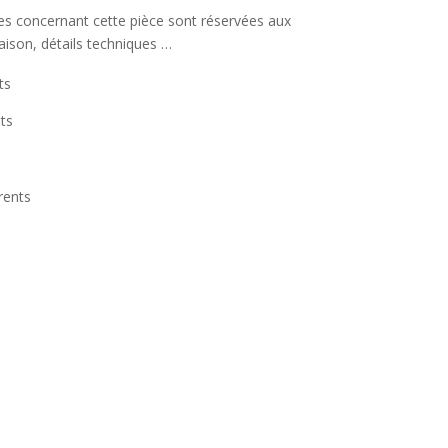
ées concernant cette pièce sont réservées aux
raison, détails techniques …
ts
ts
rents