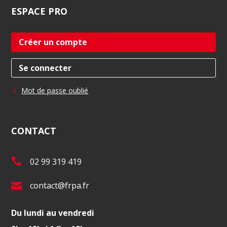
ESPACE
PRO
Créer un compte
Se connecter
Mot de passe oublié
CONTACT
T
02 99 319 419
é
E
contact@frpa.fr
l
-
.
Du lundi au vendredi
m
: