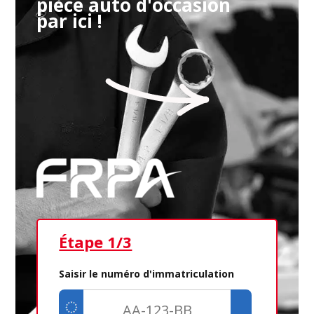
pièce auto d'occasion
par ici !
Étape 1/3
Ét
Saisir le numéro d'immatriculation