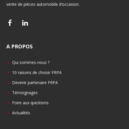
vente de pièces automobile d’occasion.
F
L
a
i
c
n
A
PROPOS
e
k
b
e
Qui sommes-nous ?
o
d
o
i
10 raisons de choisir FRPA
k
n
Devenir partenaire FRPA
Témoignages
Foire aux questions
Actualités