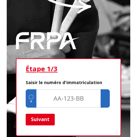
Étape 1/3
Ét
Saisir le numéro d'immatriculation
Suivant
Ret