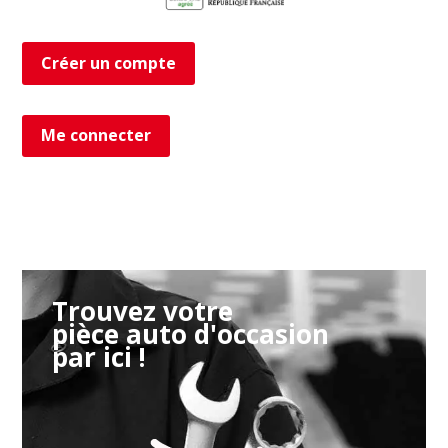
Créer un compte
Me connecter
Trouvez votre
pièce auto d'occasion
par ici !