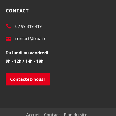
CONTACT
T
02 99 319 419
é
E
contact@frpa.fr
l
-
.
Du lundi au vendredi
m
:
9h - 12h / 14h - 18h
a
i
l
Contactez-nous !
:
Accueil
Contact
Plan du site