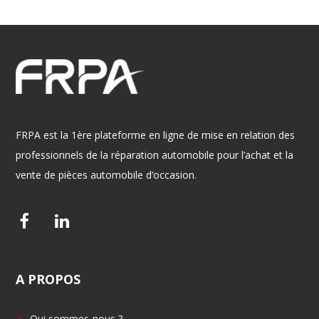
FRPA est la 1ère plateforme en ligne de mise en relation des
professionnels de la réparation automobile pour l’achat et la
vente de pièces automobile d’occasion.
F
L
a
i
c
n
A
PROPOS
e
k
b
e
Qui sommes-nous ?