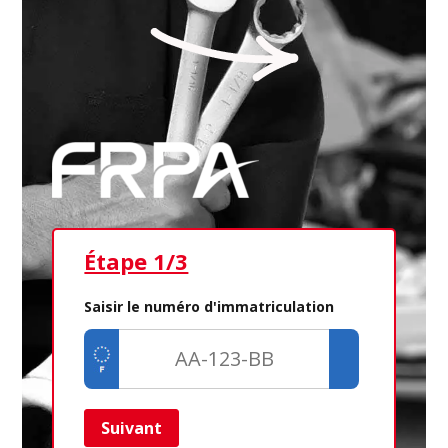
Étape 1/3
Ét
Saisir le numéro d'immatriculation
Suivant