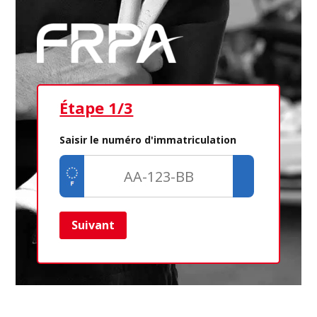
Étape 1/3
Ét
Saisir le numéro d'immatriculation
Suivant
Ret