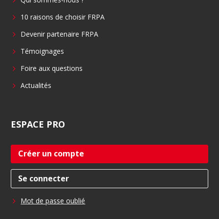
o
d
o
i
10 raisons de choisir FRPA
k
n
Devenir partenaire FRPA
Témoignages
Foire aux questions
Actualités
ESPACE
PRO
Créer un compte
Se connecter
Mot de passe oublié