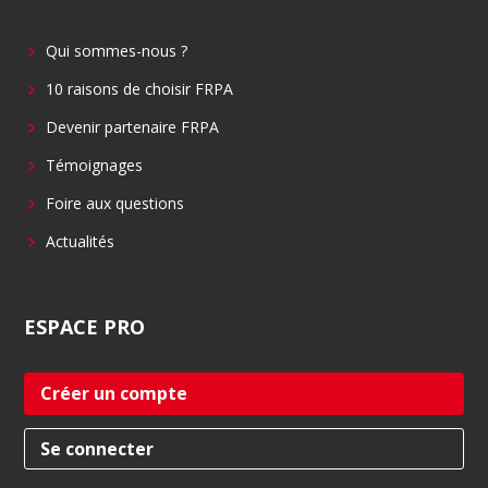
b
e
Qui sommes-nous ?
o
d
o
i
10 raisons de choisir FRPA
k
n
Devenir partenaire FRPA
Témoignages
Foire aux questions
Actualités
ESPACE
PRO
Créer un compte
Se connecter