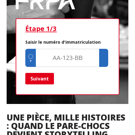
Étape 1/3
Ét
Saisir le numéro d'immatriculation
Suivant
Ret
UNE PIÈCE, MILLE HISTOIRES
: QUAND LE PARE-CHOCS
DEVIENT STORYTELLING