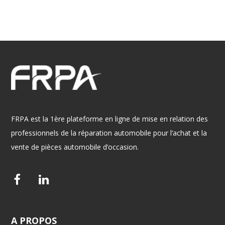
FRPA est la 1ère plateforme en ligne de mise en relation des
professionnels de la réparation automobile pour l’achat et la
vente de pièces automobile d’occasion.
F
L
a
i
c
n
A
PROPOS
e
k