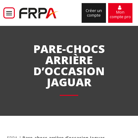
Créer un
Mon
compte
compte pro
PARE-CHOCS
ARRIÈRE
D’OCCASION
JAGUAR
FRPA
|
Pare-chocs arrière d’occasion Jaguar