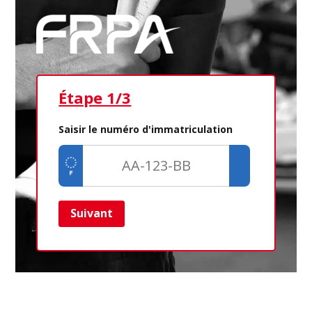
Étape 1/3
Ét
Saisir le numéro d'immatriculation
Suivant
Ret