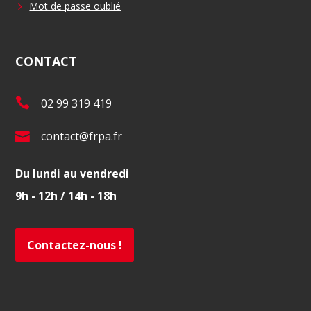
Mot de passe oublié
CONTACT
T
02 99 319 419
é
E
contact@frpa.fr
l
-
.
Du lundi au vendredi
m
:
9h - 12h / 14h - 18h
a
i
l
Contactez-nous !
: