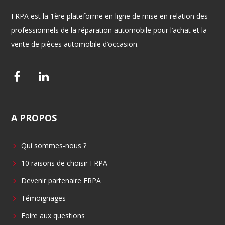
FRPA est la 1ère plateforme en ligne de mise en relation des
professionnels de la réparation automobile pour l’achat et la
vente de pièces automobile d’occasion.
F
L
a
i
c
n
A
PROPOS
e
k
b
e
Qui sommes-nous ?
o
d
o
i
10 raisons de choisir FRPA
k
n
Devenir partenaire FRPA
Témoignages
Foire aux questions