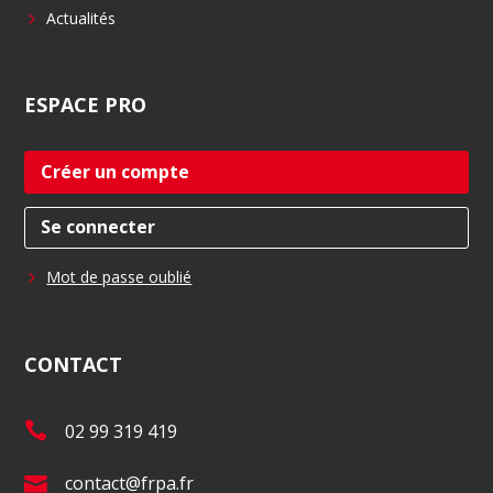
Actualités
ESPACE
PRO
Créer un compte
Se connecter
Mot de passe oublié
CONTACT
T
02 99 319 419
é
E
contact@frpa.fr