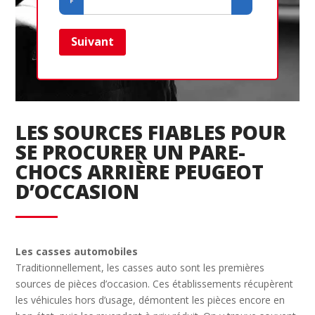
Suivant
Ret
LES SOURCES FIABLES POUR
SE PROCURER UN PARE-
CHOCS ARRIÈRE PEUGEOT
D’OCCASION
Les casses automobiles
Traditionnellement, les casses auto sont les premières
sources de pièces d’occasion. Ces établissements récupèrent
les véhicules hors d’usage, démontent les pièces encore en