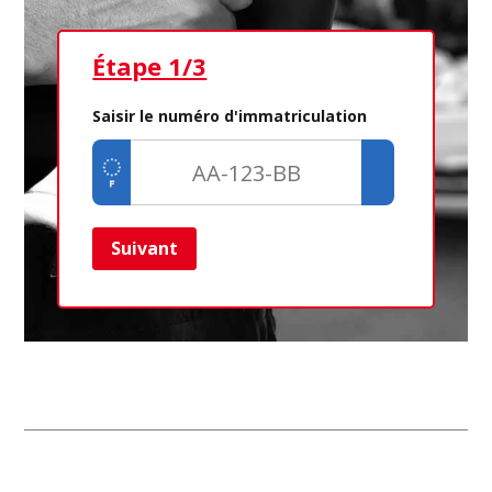
Étape 1/3
Ét
Saisir le numéro d'immatriculation
Suivant
Ret