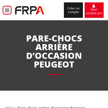
Créer un
Mon
compte
compte pro
PARE-CHOCS
ARRIÈRE
D’OCCASION
PEUGEOT
FRPA
|
Pare-chocs arrière d’occasion Peugeot