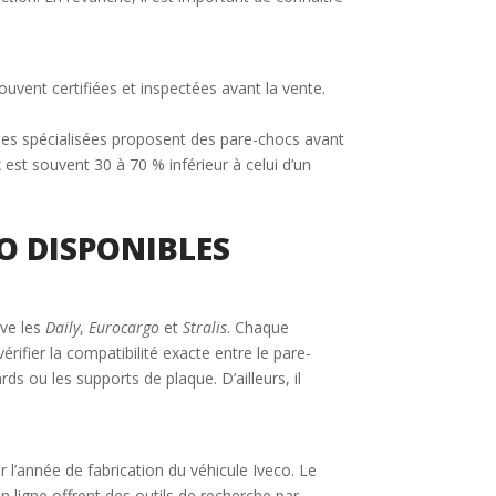
uvent certifiées et inspectées avant la vente.
ises spécialisées proposent des pare-chocs avant
est souvent 30 à 70 % inférieur à celui d’un
O DISPONIBLES
uve les
Daily
,
Eurocargo
et
Stralis
. Chaque
ifier la compatibilité exacte entre le pare-
s ou les supports de plaque. D’ailleurs, il
r l’année de fabrication du véhicule Iveco. Le
 ligne offrent des outils de recherche par