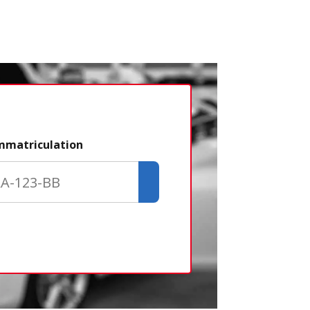
Étape 2/3
immatriculation
Déjà adhére
Créer un com
Retour