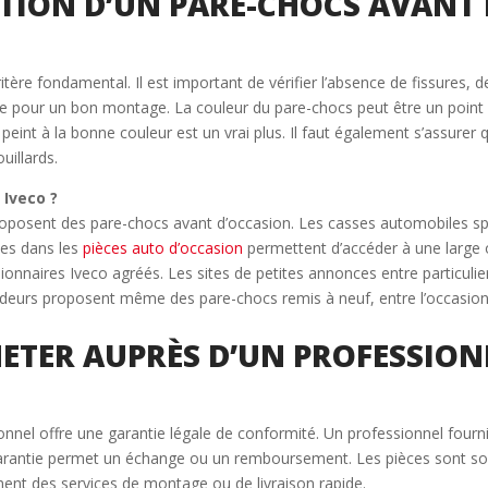
ECTION D’UN PARE-CHOCS AVANT
itère fondamental. Il est important de vérifier l’absence de fissures, d
e pour un bon montage. La couleur du pare-chocs peut être un point à
eint à la bonne couleur est un vrai plus. Il faut également s’assurer 
uillards.
 Iveco ?
posent des pare-chocs avant d’occasion. Les casses automobiles spéci
ées dans les
pièces auto d’occasion
permettent d’accéder à une large o
onnaires Iveco agréés. Les sites de petites annonces entre particuli
ndeurs proposent même des pare-chocs remis à neuf, entre l’occasion 
HETER AUPRÈS D’UN PROFESSIO
nnel offre une garantie légale de conformité. Un professionnel fourni
a garantie permet un échange ou un remboursement. Les pièces sont sou
ent des services de montage ou de livraison rapide.