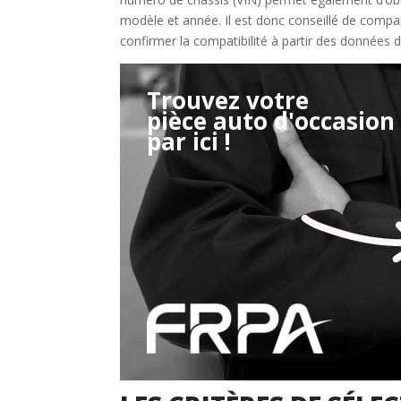
modèle et année. Il est donc conseillé de compar
confirmer la compatibilité à partir des données d
Trouvez votre
pièce auto d'occasion
Étape 2/3
par ici !
Déjà adhérent ?
Créer un compte
Retour