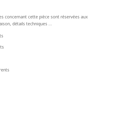
s
ées concernant cette pièce sont réservées aux
raison, détails techniques …
ts
ts
rents