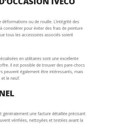
 D’OCCASION IVECO
e déformations ou de rouille. L’intégrité des
 considérer pour éviter des frais de peinture
que tous les accessoires associés soient
alisées en utilitaires sont une excellente
ffre. Il est possible de trouver des pare-chocs
ers peuvent également être intéressants, mais
et le neuf.
NNEL
t généralement une facture détaillée précisant
vent vérifiées, nettoyées et testées avant la