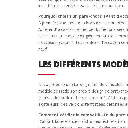
les critères essentiels avant de faire son choix.
Pourquoi choisir un pare-chocs avant d’occ
A première vue, un pare-chocs d’occasion offre un
Acheter d’occasion permet de donner une second
C’est aussi un choix écologique qui limite la p
d’occasion garantis. Les modèles d’occasion sont
neuf.
LES DIFFÉRENTS MODÈ
Iveco propose une large gamme de véhicules utili
modèle possède son propre design de pare-chocs av
chocs et le modèle d’Iveco concerné. Certains pa
existe aussi des versions renforcées destinées aux
Comment vérifier la compatibilité du pare-
D’abord, la référence constructeur est l’élément c
numéro de châssis (VIN) permet également d’obten