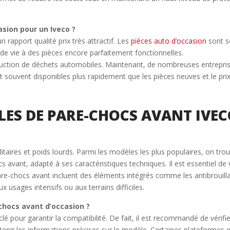
asion pour un Iveco ?
 rapport qualité prix très attractif. Les
pièces auto d’occasion
sont so
e vie à des pièces encore parfaitement fonctionnelles.
roduction de déchets automobiles. Maintenant, de nombreuses entrepr
 souvent disponibles plus rapidement que les pièces neuves et le prix 
LES DE PARE-CHOCS AVANT IVEC
taires et poids lourds. Parmi les modèles les plus populaires, on tro
ant, adapté à ses caractéristiques techniques. Il est essentiel de vér
re-chocs avant incluent des éléments intégrés comme les antibrouillard
 usages intensifs ou aux terrains difficiles.
chocs avant d’occasion ?
lé pour garantir la compatibilité. De fait, il est recommandé de vérifie
ir les informations précises sur le modèle. Certaines plateformes en