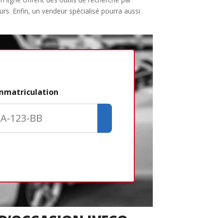
urs. Enfin, un vendeur spécialisé pourra aussi
Étape 2/3
immatriculation
Déjà adhére
Créer un com
Retour