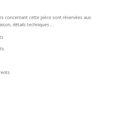
s
ées concernant cette pièce sont réservées aux
raison, détails techniques …
ts
ts
rents