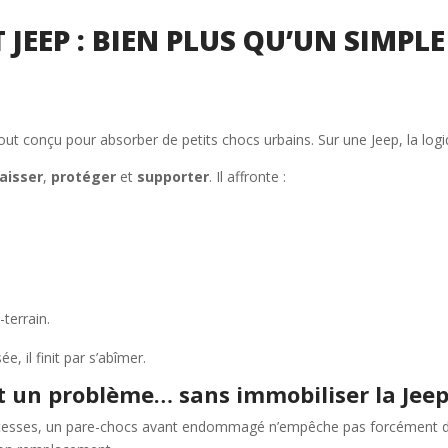
JEEP : BIEN PLUS QU’UN SIMPL
out conçu pour absorber de petits chocs urbains. Sur une Jeep, la logi
aisser
,
protéger
et
supporter
. Il affronte :
terrain.
, il finit par s’abîmer.
t un problème… sans immobiliser la Jee
tesses, un pare-chocs avant endommagé n’empêche pas forcément de ro