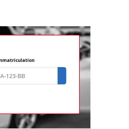
Étape 2/3
immatriculation
Déjà adhére
Créer un com
Retour