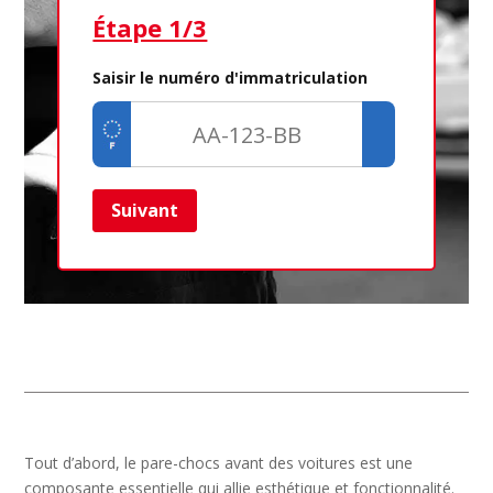
Étape 1/3
Ét
Saisir le numéro d'immatriculation
Suivant
Ret
Tout d’abord, le pare-chocs avant des voitures est une
composante essentielle qui allie esthétique et fonctionnalité.