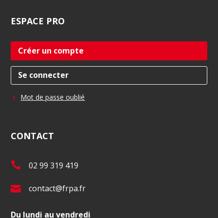
ESPACE
PRO
Créer un compte
Se connecter
Mot de passe oublié
CONTACT
T
02 99 319 419
é
E
contact@frpa.fr
l
-
.
Du lundi au vendredi
m