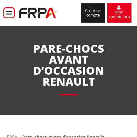
Créer un
Mon
compte
compte pro
PARE-CHOCS
AVANT
D’OCCASION
RENAULT
FRPA
|
Pare-chocs avant d’occasion Renault