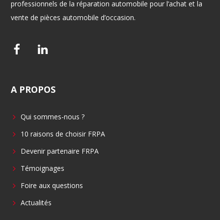
professionnels de la réparation automobile pour l’achat et la
vente de pièces automobile d’occasion.
F
L
a
i
c
n
A
PROPOS
e
k
b
e
Qui sommes-nous ?
o
d
o
i
10 raisons de choisir FRPA
k
n
Devenir partenaire FRPA
Témoignages
Foire aux questions
Actualités