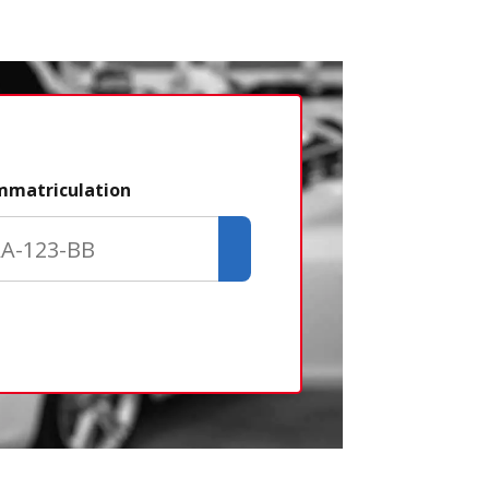
Étape 2/3
immatriculation
Déjà adhére
Créer un com
Retour