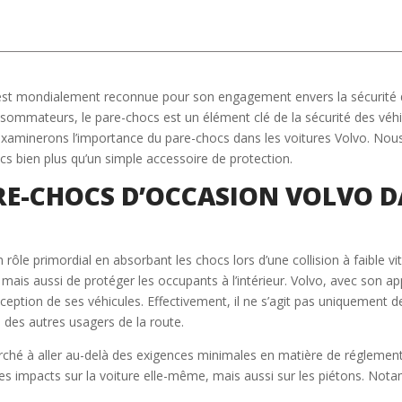
 est mondialement reconnue pour son engagement envers la sécurité 
ommateurs, le pare-chocs est un élément clé de la sécurité des véhicul
 examinerons l’importance du pare-chocs dans les voitures Volvo. Nous 
s bien plus qu’un simple accessoire de protection.
RE-CHOCS D’OCCASION VOLVO D
 rôle primordial en absorbant les chocs lors d’une collision à faible 
ais aussi de protéger les occupants à l’intérieur. Volvo, avec son app
tion de ses véhicules. Effectivement, il ne s’agit pas uniquement de 
e des autres usagers de la route.
erché à aller au-delà des exigences minimales en matière de réglemen
es impacts sur la voiture elle-même, mais aussi sur les piétons. Not