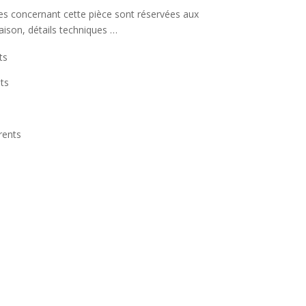
ées concernant cette pièce sont réservées aux
raison, détails techniques …
ts
ts
rents