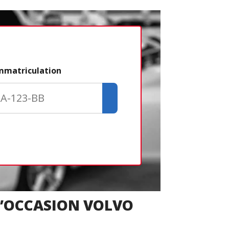
Étape 2/3
immatriculation
Déjà adhére
Créer un com
Retour
D’OCCASION VOLVO