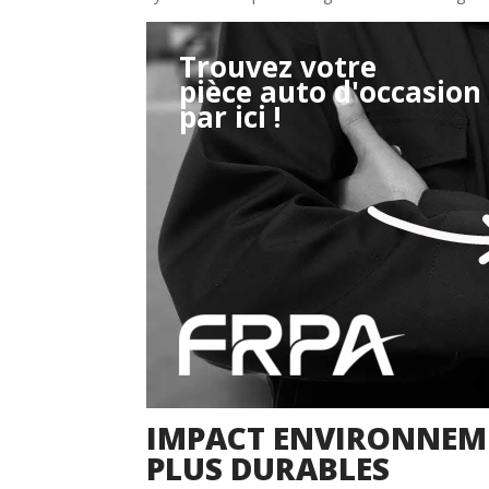
Trouvez votre
pièce auto d'occasion
Étape 2/3
par ici !
Déjà adhérent ?
Créer un compte
Retour
IMPACT ENVIRONNEME
PLUS DURABLES