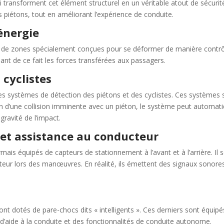
i transforment cet élément structurel en un véritable atout de sécurité 
 piétons, tout en améliorant l’expérience de conduite.
énergie
 de zones spécialement conçues pour se déformer de manière contrôlée
sant de ce fait les forces transférées aux passagers.
 cyclistes
es systèmes de détection des piétons et des cyclistes. Ces systèmes s
d’une collision imminente avec un piéton, le système peut automatique
 gravité de l’impact.
et assistance au conducteur
s équipés de capteurs de stationnement à l’avant et à l’arrière. Il s
teur lors des manœuvres. En réalité, ils émettent des signaux sonores
nt dotés de pare-chocs dits « intelligents ». Ces derniers sont équipé
d’aide à la conduite et des fonctionnalités de conduite autonome.