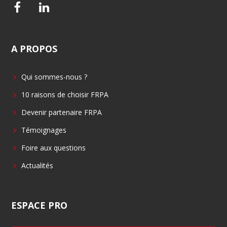
F
L
a
i
c
n
A
PROPOS
e
k
b
e
Qui sommes-nous ?
o
d
o
i
10 raisons de choisir FRPA
k
n
Devenir partenaire FRPA
Témoignages
Foire aux questions
Actualités
ESPACE
PRO