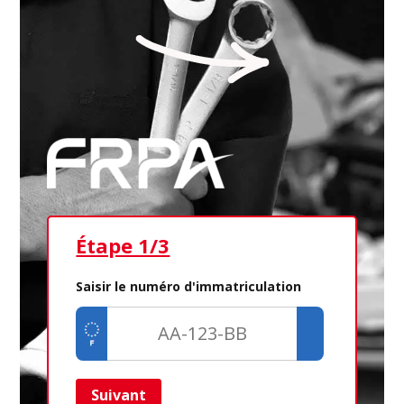
Étape 1/3
Ét
Saisir le numéro d'immatriculation
Suivant