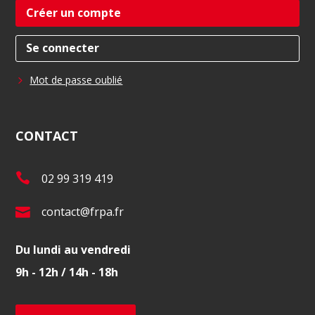
Créer un compte
Se connecter
Mot de passe oublié
CONTACT
T
02 99 319 419
é
E
contact@frpa.fr
l
-
.
Du lundi au vendredi
m
:
9h - 12h / 14h - 18h
a
i