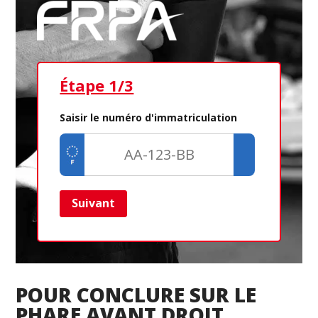
Étape 1/3
Ét
Saisir le numéro d'immatriculation
Suivant
Ret
POUR CONCLURE SUR LE
PHARE AVANT DROIT