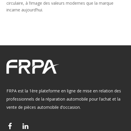
circulaire, à l’image des valeurs modernes que la marque
incarne aujourd’hui.
FRPA est la 1ère plateforme en ligne de mise en relation des
professionnels de la réparation automobile pour l’achat et la
vente de pièces automobile d’occasion.
F
L