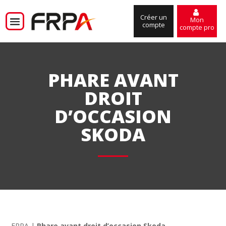
Créer un
Mon
compte
compte pro
PHARE AVANT
DROIT
D’OCCASION
SKODA
FRPA
|
Phare avant droit d’occasion Skoda