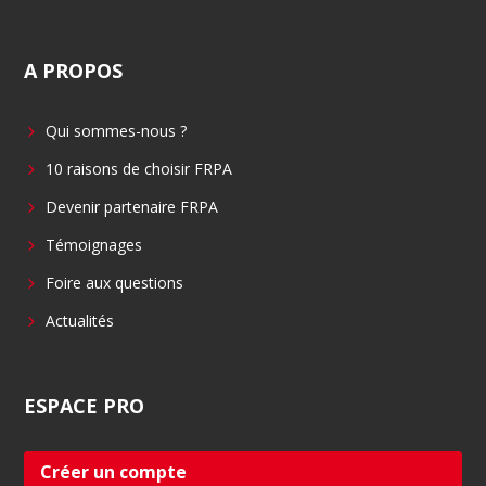
a
i
c
n
A
PROPOS
e
k
b
e
Qui sommes-nous ?
o
d
o
i
10 raisons de choisir FRPA
k
n
Devenir partenaire FRPA
Témoignages
Foire aux questions
Actualités
ESPACE
PRO
Créer un compte