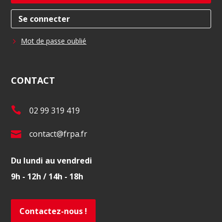
Se connecter
Mot de passe oublié
CONTACT
T
02 99 319 419
é
E
contact@frpa.fr
l
-
.
Du lundi au vendredi
m
:
9h - 12h / 14h - 18h
a
i
l
Contactez-nous !