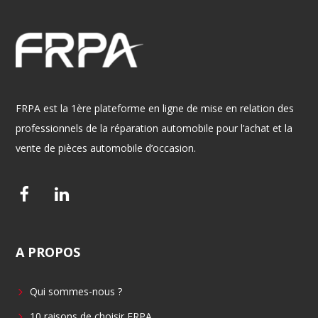
FRPA est la 1ère plateforme en ligne de mise en relation des
professionnels de la réparation automobile pour l’achat et la
vente de pièces automobile d’occasion.
F
L
a
i
c
n
A
PROPOS
e
k
b
e
Qui sommes-nous ?
o
d
o
i
10 raisons de choisir FRPA