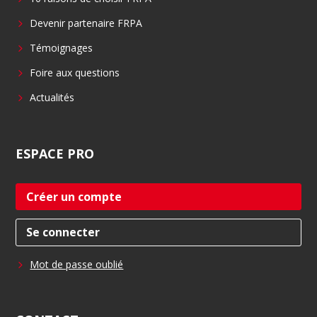
k
n
Devenir partenaire FRPA
Témoignages
Foire aux questions
Actualités
ESPACE
PRO
Créer un compte
Se connecter
Mot de passe oublié