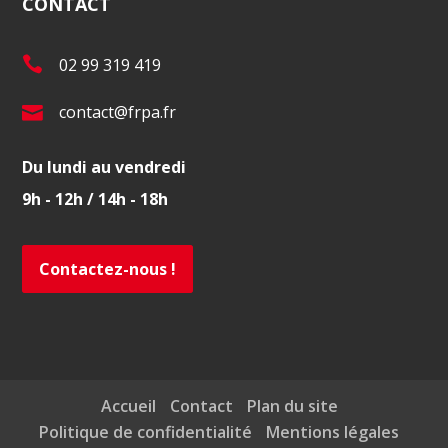
CONTACT
T
02 99 319 419
é
E
contact@frpa.fr
l
-
.
Du lundi au vendredi
m
:
9h - 12h / 14h - 18h
a
i
l
Contactez-nous !
:
Accueil
Contact
Plan du site
Politique de confidentialité
Mentions légales