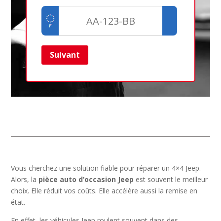
Suivant
Ret
Vous cherchez une solution fiable pour réparer un 4×4 Jeep.
Alors, la
pièce auto d’occasion Jeep
est souvent le meilleur
choix. Elle réduit vos coûts. Elle accélère aussi la remise en
état.
En effet, les véhicules Jeep roulent souvent dans des