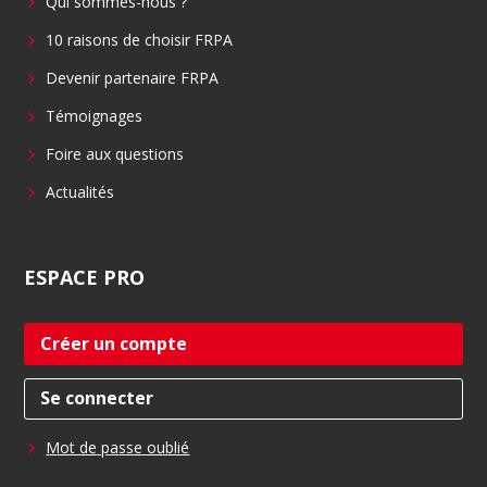
Qui sommes-nous ?
o
d
o
i
10 raisons de choisir FRPA
k
n
Devenir partenaire FRPA
Témoignages
Foire aux questions
Actualités
ESPACE
PRO
Créer un compte
Se connecter
Mot de passe oublié