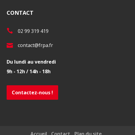
CONTACT
T
02 99 319 419
é
E
contact@frpa.fr
l
-
.
Du lundi au vendredi
m
:
9h - 12h / 14h - 18h
a
i
l
Contactez-nous !
:
Accueil
Contact
Plan du site