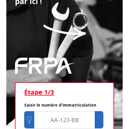
par ici !
Étape 1/3
Ét
Saisir le numéro d'immatriculation