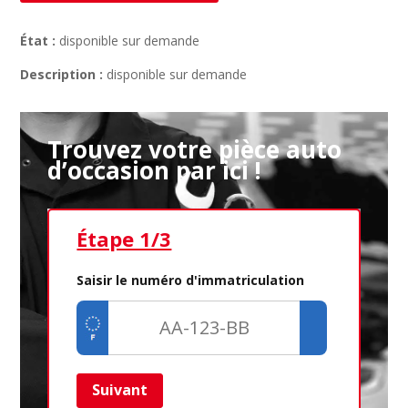
État :
disponible sur demande
Description :
disponible sur demande
Trouvez votre pièce auto
d’occasion par ici !
Étape 1/3
Ét
Saisir le numéro d'immatriculation
Suivant