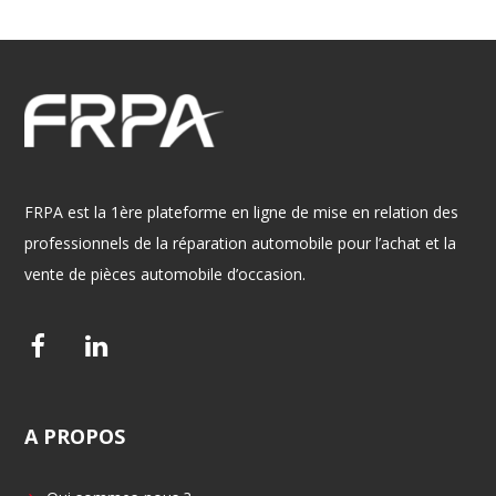
FRPA est la 1ère plateforme en ligne de mise en relation des
professionnels de la réparation automobile pour l’achat et la
vente de pièces automobile d’occasion.
F
L
a
i
c
n
A
PROPOS
e
k
b
e