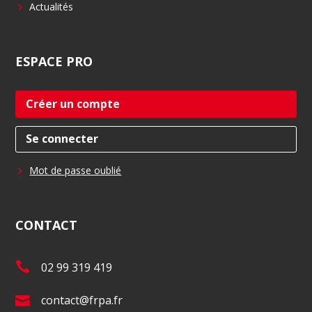
Actualités
ESPACE
PRO
Créer un compte
Se connecter
Mot de passe oublié
CONTACT
T
02 99 319 419
é
E
contact@frpa.fr
l