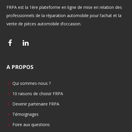
FRPA est la 1ère plateforme en ligne de mise en relation des
professionnels de la réparation automobile pour l’achat et la
vente de pièces automobile d’occasion.
F
L
a
i
c
n
A
PROPOS
e
k
b
e
Qui sommes-nous ?
o
d
o
i
10 raisons de choisir FRPA
k
n
Devenir partenaire FRPA
Témoignages
Foire aux questions