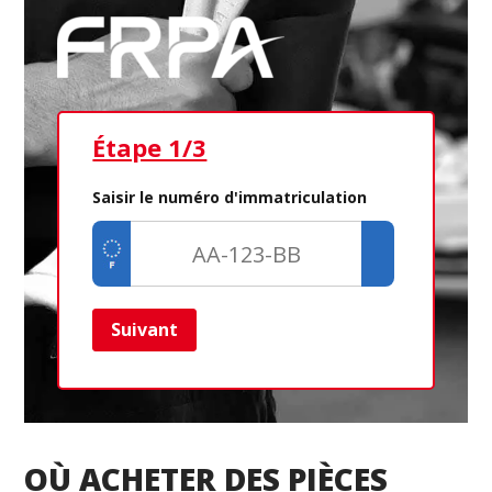
Étape 1/3
Ét
Saisir le numéro d'immatriculation
Suivant
Ret
OÙ ACHETER DES PIÈCES