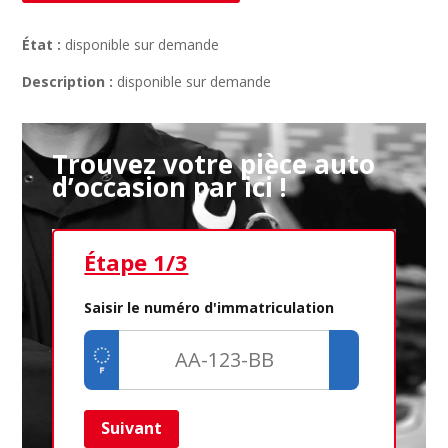
État :
disponible sur demande
Description :
disponible sur demande
Trouvez votre pièce auto
d’occasion par ici !
Étape 1/3
Ét
Saisir le numéro d'immatriculation
Suivant