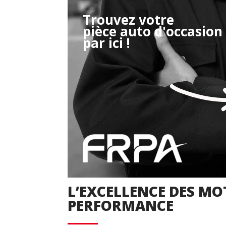
Trouvez votre
pièce auto d'occasion
Étape 2/3
par ici !
Déjà adhérent ?
Créer un compte
Retour
L’EXCELLENCE DES MO
PERFORMANCE