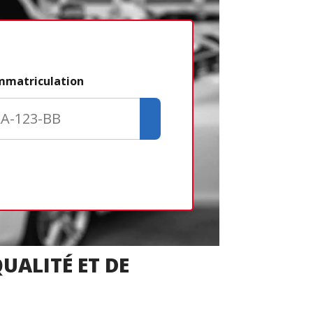
Étape 2/3
immatriculation
Déjà adhére
Créer un com
Retour
UALITÉ ET DE