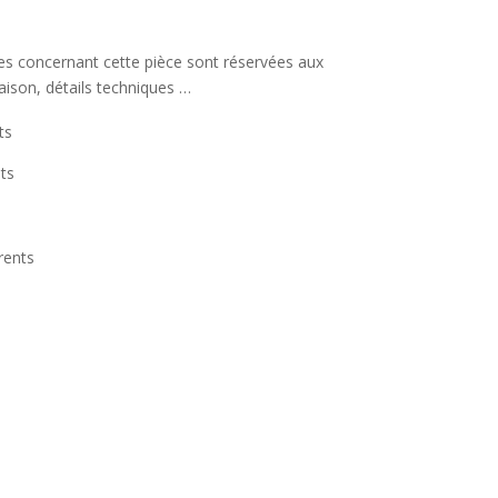
s
ées concernant cette pièce sont réservées aux
raison, détails techniques …
ts
ts
rents