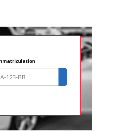
Étape 2/3
immatriculation
Déjà adhére
Créer un com
Retour