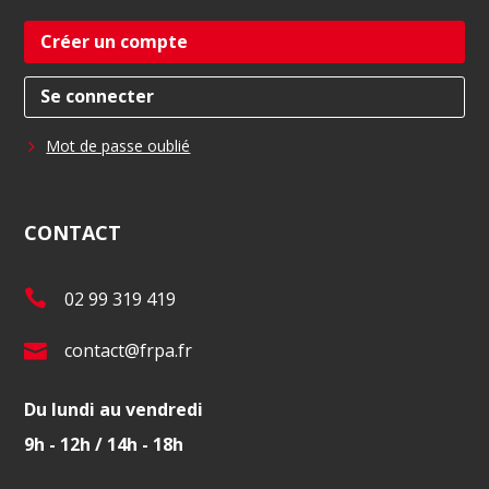
Créer un compte
Se connecter
Mot de passe oublié
CONTACT
T
02 99 319 419
é
E
contact@frpa.fr
l
-
.
Du lundi au vendredi
m
:
9h - 12h / 14h - 18h
a
i