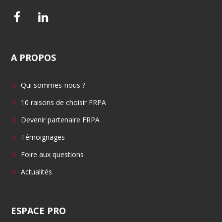
F
L
a
i
c
n
A
PROPOS
e
k
b
e
Qui sommes-nous ?
o
d
o
i
10 raisons de choisir FRPA
k
n
Devenir partenaire FRPA
Témoignages
Foire aux questions
Actualités
ESPACE
PRO