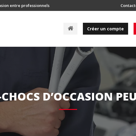
asion entre professionnels
Contact
A
Créer un compte
c
c
u
e
i
l
-CHOCS D’OCCASION PE