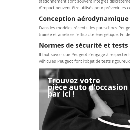
stationnement sont souvent intégrés discrètemen
d’impact peuvent être utilisés pour prévenir les co
Conception aérodynamique 
Dans les modèles récents, les pare-chocs Peuge
traînée et améliore l’efficacité énergétique. En 
Normes de sécurité et tests
Il faut savoir que Peugeot s’engage à respecter l
véhicules Peugeot font l’objet de tests rigoureux
Trouvez votre
pièce auto d'occasion
Étape 2/3
par ici !
Déjà adhérent ?
Créer un compte