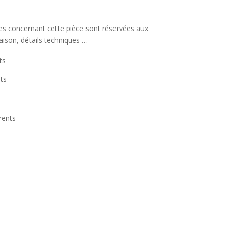
s
ées concernant cette pièce sont réservées aux
raison, détails techniques …
ts
ts
rents