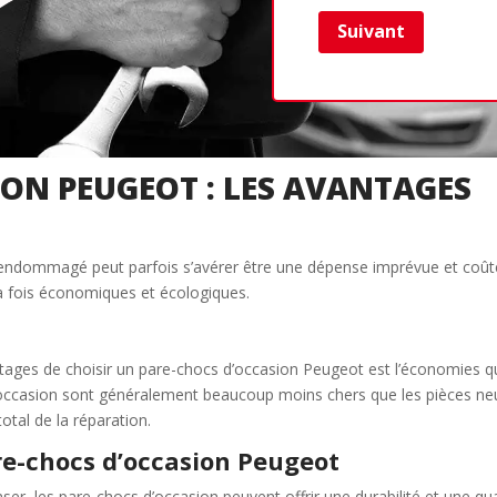
Suivant
ON PEUGEOT : LES AVANTAGES
 endommagé peut parfois s’avérer être une dépense imprévue et coût
a fois économiques et écologiques.
tages de choisir un pare-chocs d’occasion Peugeot est l’économies qu
d’occasion sont généralement beaucoup moins chers que les pièces neu
tal de la réparation.
are-chocs d’occasion Peugeot
ser, les pare-chocs d’occasion peuvent offrir une durabilité et une qua