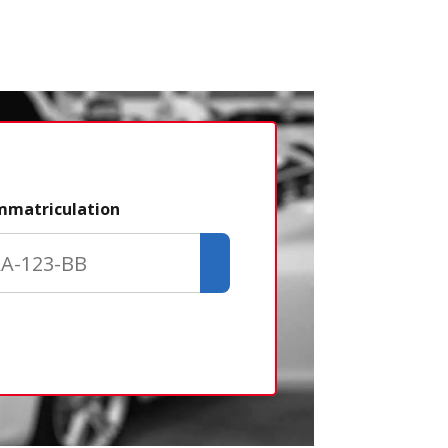
Étape 2/3
immatriculation
Déjà adhére
Créer un com
Retour