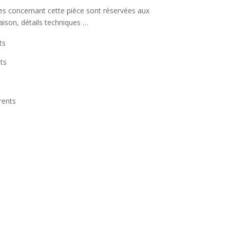
ées concernant cette pièce sont réservées aux
raison, détails techniques …
ts
ts
rents