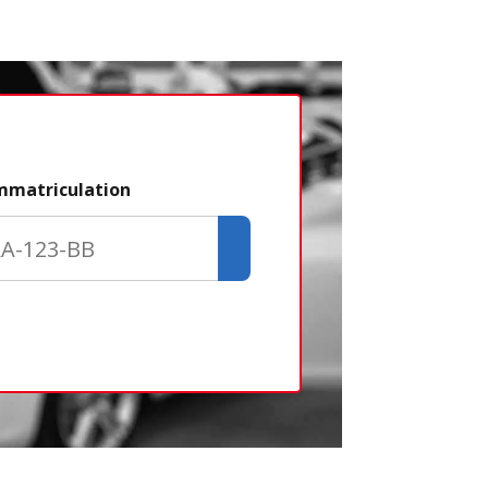
Étape 2/3
immatriculation
Déjà adhére
Créer un com
Retour