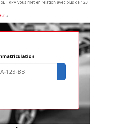
quoi, FRPA vous met en relation avec plus de 120
eur
»
Étape 2/3
immatriculation
Déjà adhére
Créer un com
Retour