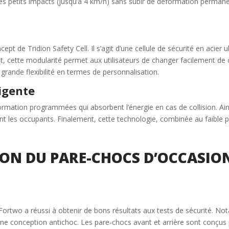
les petits impacts (jusqu’à 4 km/h) sans subir de déformation permanen
pt de Tridion Safety Cell. Il s’agit d’une cellule de sécurité en acier
it, cette modularité permet aux utilisateurs de changer facilement de
rande flexibilité en termes de personnalisation.
igente
rmation programmées qui absorbent l’énergie en cas de collision. Ai
ant les occupants. Finalement, cette technologie, combinée au faible 
TION DU PARE-CHOCS D’OCCASIO
art Fortwo a réussi à obtenir de bons résultats aux tests de sécurité. 
d’une conception antichoc. Les pare-chocs avant et arrière sont conçus 