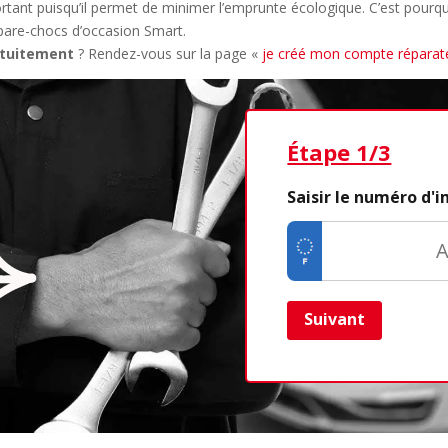
mportant puisqu’il permet de minimer l’emprunte écologique. C’est pour
pare-chocs d’occasion Smart.
atuitement
? Rendez-vous sur la page «
je créé mon compte réparat
Étape 1/3
Saisir le numéro d'
Suivant