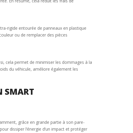
te. En résumé, cela réduit les frais de
 ultra-rigide entourée de panneaux en plastique
 couleur ou de remplacer des pièces
nsi, cela permet de minimiser les dommages à la
poids du véhicule, améliore également les
N SMART
Notamment, grâce en grande partie à son pare-
pour dissiper l’énergie d’un impact et protéger