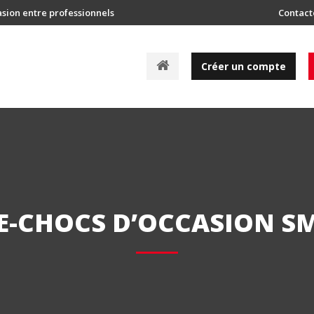
asion entre professionnels
Contact
A
Créer un compte
c
c
u
e
i
l
E-CHOCS D’OCCASION S