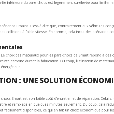
partie inférieure du pare-chocs est légèrement surélevée pour limiter 
scénarios urbains. C’est-à-dire que, contrairement aux véhicules conç
es collisions à faible vitesse. En somme, cela inclut des scénarios c
mentales
 Le choix des matériaux pour les pare-chocs de Smart répond à des cri
reinte carbone durant la fabrication. Du coup, l’utilisation de matéri
é énergétique.
ATION : UNE SOLUTION ÉCONOM
chocs Smart est son faible coût d’entretien et de réparation. Celui-c
etiré et remplacé en quelques minutes seulement. Du coup, cela réduit
et facilement disponibles, ce qui en fait un choix économique pour le