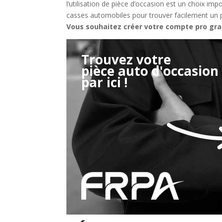
l’utilisation de pièce d’occasion est un choix i
casses automobiles pour trouver facilement un 
Vous souhaitez créer votre compte pro gr
Trouvez votre
pièce auto d'occasion
Étape 2/3
par ici !
Déjà adhérent ?
Créer un compte
Retour