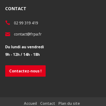
CONTACT
T
02 99 319 419
é
E
contact@frpa.fr
l
-
.
Du lundi au vendredi
m
:
9h - 12h / 14h - 18h
a
i
l
Contactez-nous !
:
Accueil
Contact
Plan du site