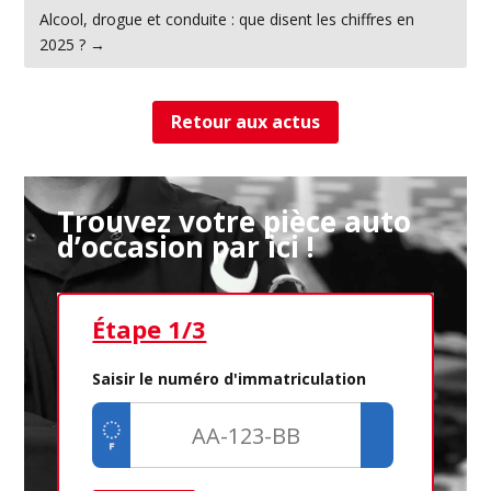
Alcool, drogue et conduite : que disent les chiffres en
2025 ?
→
Retour aux actus
Trouvez votre pièce auto
d’occasion par ici !
Étape 1/3
Ét
Saisir le numéro d'immatriculation