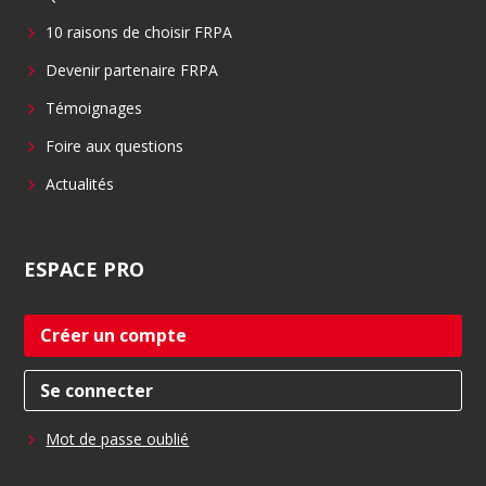
o
i
10 raisons de choisir FRPA
k
n
Devenir partenaire FRPA
Témoignages
Foire aux questions
Actualités
ESPACE
PRO
Créer un compte
Se connecter
Mot de passe oublié