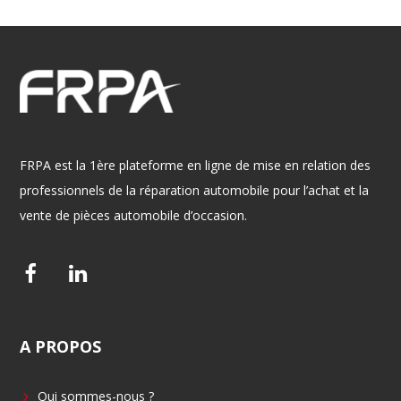
FRPA est la 1ère plateforme en ligne de mise en relation des
professionnels de la réparation automobile pour l’achat et la
vente de pièces automobile d’occasion.
F
L
a
i
c
n
A
PROPOS
e
k
b
e
Qui sommes-nous ?
o
d