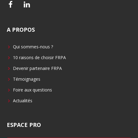
F
L
a
i
c
n
A
PROPOS
e
k
b
e
Qui sommes-nous ?
o
d
o
i
10 raisons de choisir FRPA
k
n
Devenir partenaire FRPA
Témoignages
Foire aux questions
Actualités
ESPACE
PRO