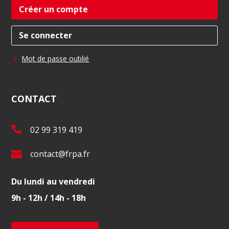
Créer un compte
Se connecter
Mot de passe oublié
CONTACT
T
02 99 319 419
é
E
contact@frpa.fr
l
-
.
Du lundi au vendredi
m
:
9h - 12h / 14h - 18h
a
i