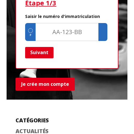
Étape 1/3
Ét
Saisir le numéro d'immatriculation
Suivant
Ret
Je crée mon compte
CATÉGORIES
ACTUALITÉS