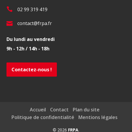
T
02 99 319 419
é
E
contact@frpa.fr
l
-
.
Du lundi au vendredi
m
:
9h - 12h / 14h - 18h
a
i
l
Contactez-nous !
:
Accueil
Contact
Plan du site
Politique de confidentialité
Mentions légales
© 2026
FRPA
.