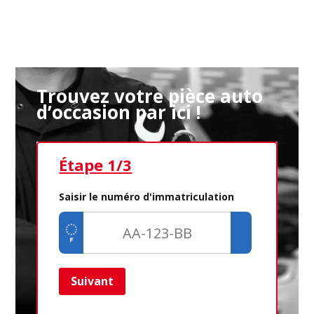
Trouvez votre pièce auto
d’occasion par ici !
Étape 1/3
Ét
Saisir le numéro d'immatriculation
Suivant
Ret