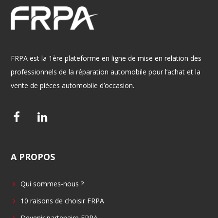
FRPA est la 1ère plateforme en ligne de mise en relation des
professionnels de la réparation automobile pour l’achat et la
vente de pièces automobile d’occasion.
F
L
a
i
c
n
A
PROPOS
e
k
b
e
Qui sommes-nous ?
o
d
o
i
10 raisons de choisir FRPA
k
n
Devenir partenaire FRPA