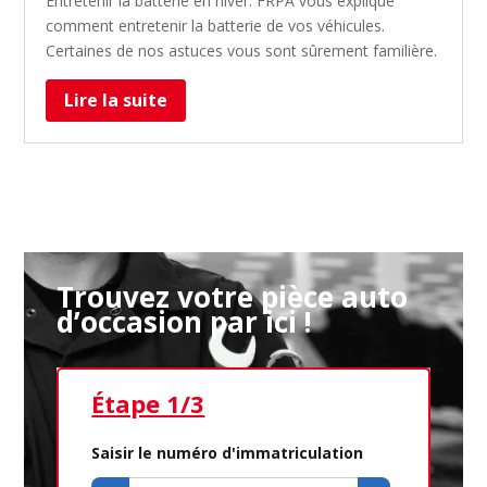
Entretenir la batterie en hiver. FRPA vous explique
comment entretenir la batterie de vos véhicules.
Certaines de nos astuces vous sont sûrement familière.
Lire la suite
Trouvez votre pièce auto
d’occasion par ici !
Étape 1/3
Ét
Saisir le numéro d'immatriculation