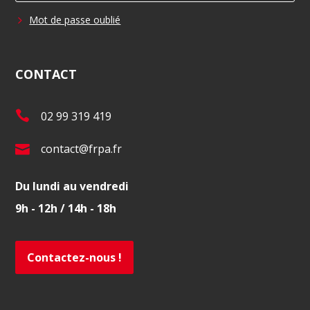
Mot de passe oublié
CONTACT
T
02 99 319 419
é
E
contact@frpa.fr
l
-
.
Du lundi au vendredi
m
:
9h - 12h / 14h - 18h
a
i
l
Contactez-nous !
: