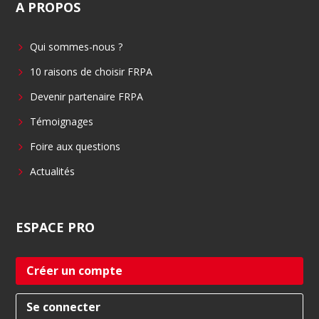
A
PROPOS
e
k
b
e
Qui sommes-nous ?
o
d
o
i
10 raisons de choisir FRPA
k
n
Devenir partenaire FRPA
Témoignages
Foire aux questions
Actualités
ESPACE
PRO
Créer un compte
Se connecter