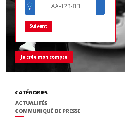
Suivant
Ret
Je crée mon compte
CATÉGORIES
ACTUALITÉS
COMMUNIQUÉ DE PRESSE