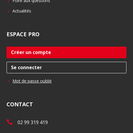
Foire aux questions
Actualités
ESPACE
PRO
Créer un compte
Se connecter
Mot de passe oublié
CONTACT
T
02 99 319 419
é