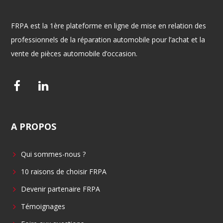
FRPA est la 1ère plateforme en ligne de mise en relation des
professionnels de la réparation automobile pour l’achat et la
vente de pièces automobile d’occasion.
F
L
a
i
c
n
A
PROPOS
e
k
b
e
Qui sommes-nous ?
o
d
o
i
10 raisons de choisir FRPA
k
n
Devenir partenaire FRPA
Témoignages