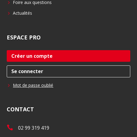
Foire aux questions
Actualités
ESPACE
PRO
Créer un compte
Se connecter
Mot de passe oublié
CONTACT
T
02 99 319 419
é