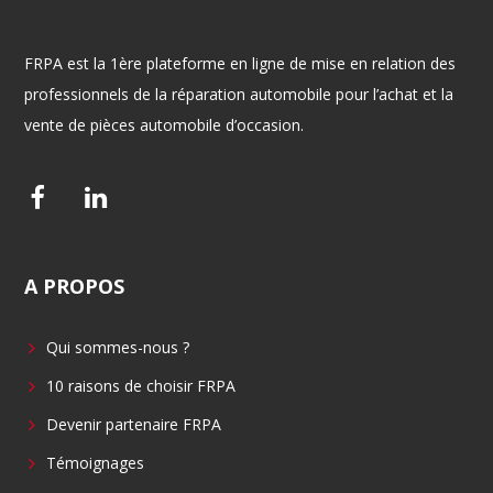
FRPA est la 1ère plateforme en ligne de mise en relation des
professionnels de la réparation automobile pour l’achat et la
vente de pièces automobile d’occasion.
F
L
a
i
c
n
A
PROPOS
e
k
b
e
Qui sommes-nous ?
o
d
o
i
10 raisons de choisir FRPA
k
n
Devenir partenaire FRPA
Témoignages