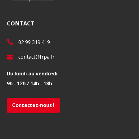
CONTACT
T
02 99 319 419
é
E
contact@frpa.fr
l
-
.
Du lundi au vendredi
m
:
9h - 12h / 14h - 18h
a
i
l
Contactez-nous !
: