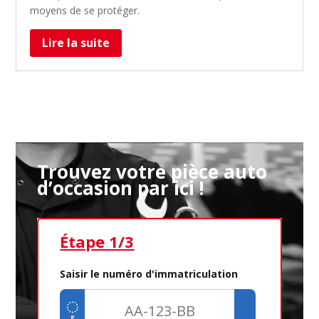
moyens de se protéger.
Lire la suite
Trouvez votre pièce auto
d’occasion par ici !
Étape 1/3
Ét
Saisir le numéro d'immatriculation