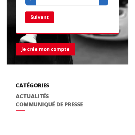
Suivant
Ret
Je crée mon compte
CATÉGORIES
ACTUALITÉS
COMMUNIQUÉ DE PRESSE