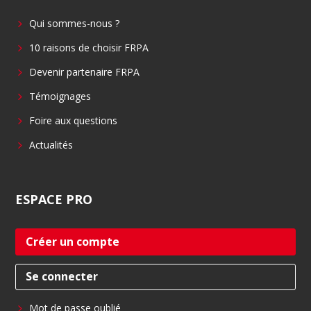
b
e
Qui sommes-nous ?
o
d
o
i
10 raisons de choisir FRPA
k
n
Devenir partenaire FRPA
Témoignages
Foire aux questions
Actualités
ESPACE
PRO
Créer un compte
Se connecter
Mot de passe oublié