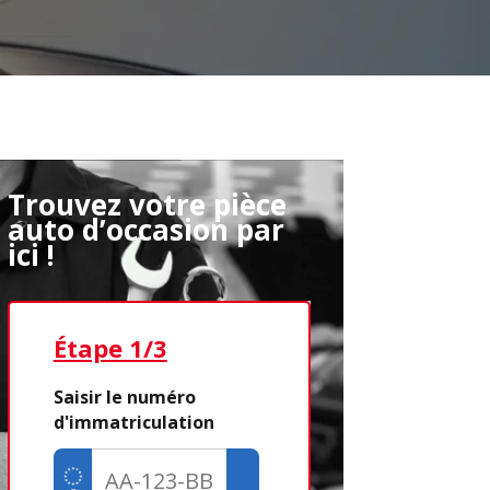
Trouvez votre pièce
auto d’occasion par
ici !
Étape 1/3
Étape 2/3
Saisir le numéro
d'immatriculation
Déjà adhére