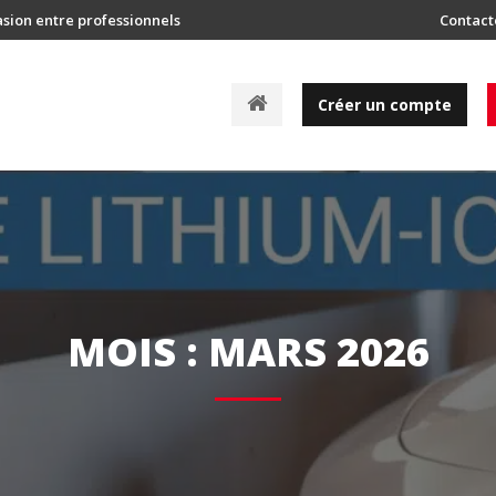
asion entre professionnels
Contact
A
Créer un compte
c
c
u
e
i
l
MOIS :
MARS 2026