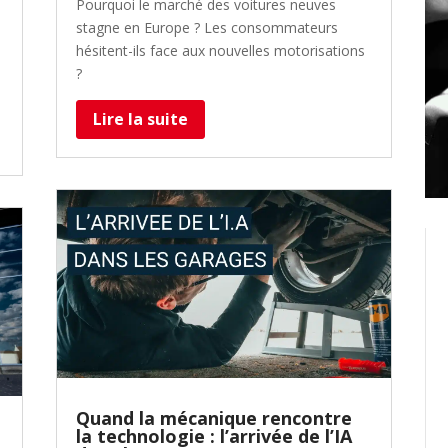
Créer un compte
Pourquoi le marché des voitures neuves
stagne en Europe ? Les consommateurs
hésitent-ils face aux nouvelles motorisations
Retour
?
Lire la suite
Quand la mécanique rencontre
la technologie : l’arrivée de l’IA