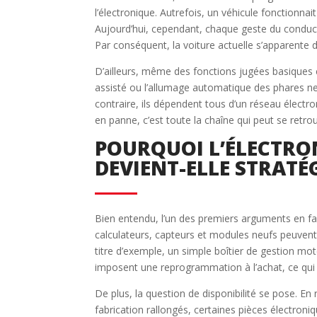
l’électronique. Autrefois, un véhicule fonctionn
Aujourd’hui, cependant, chaque geste du conducteu
Par conséquent, la voiture actuelle s’apparente 
D’ailleurs, même des fonctions jugées basiques c
assisté ou l’allumage automatique des phares ne
contraire, ils dépendent tous d’un réseau électr
en panne, c’est toute la chaîne qui peut se retro
POURQUOI L’ÉLECTRO
DEVIENT-ELLE STRATÉ
Bien entendu, l’un des premiers arguments en fave
calculateurs, capteurs et modules neufs peuvent c
titre d’exemple, un simple boîtier de gestion mo
imposent une reprogrammation à l’achat, ce qui
De plus, la question de disponibilité se pose. E
fabrication rallongés, certaines pièces électroni