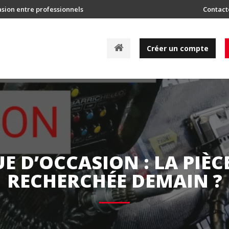
asion entre professionnels
Contact
A
Créer un compte
c
c
u
e
i
l
E D’OCCASION : LA PIÈC
RECHERCHÉE DEMAIN ?