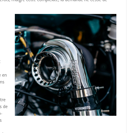
t
e en
ons
être
s de
o-
es