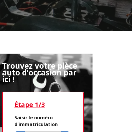
Trouvez votre pièce
auto d’occasion par
ici !
Étape 1/3
Étape 2/3
Saisir le numéro
d'immatriculation
Déjà adhére