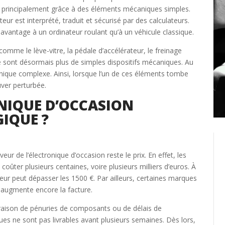
ait principalement grâce à des éléments mécaniques simples.
Créer un compte
r est interprété, traduit et sécurisé par des calculateurs.
davantage à un ordinateur roulant qu’à un véhicule classique.
Retour
omme le lève-vitre, la pédale d’accélérateur, le freinage
 sont désormais plus de simples dispositifs mécaniques. Au
onique complexe. Ainsi, lorsque l’un de ces éléments tombe
uver perturbée.
NIQUE D’OCCASION
GIQUE ?
ur de l’électronique d’occasion reste le prix. En effet, les
oûter plusieurs centaines, voire plusieurs milliers d’euros. À
teur peut dépasser les 1500 €. Par ailleurs, certaines marques
 augmente encore la facture.
n raison de pénuries de composants ou de délais de
ques ne sont pas livrables avant plusieurs semaines. Dès lors,