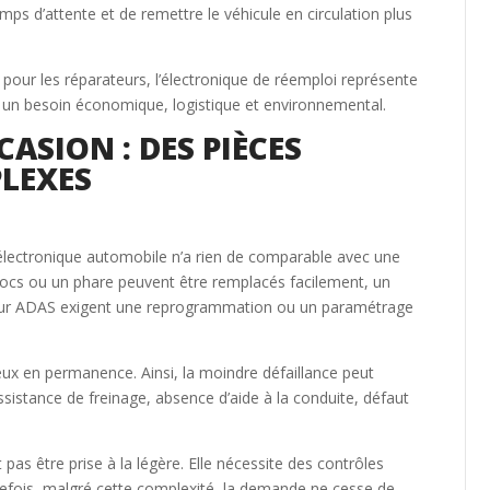
mps d’attente et de remettre le véhicule en circulation plus
ur les réparateurs, l’électronique de réemploi représente
 à un besoin économique, logistique et environnemental.
ASION : DES PIÈCES
LEXES
’électronique automobile n’a rien de comparable avec une
hocs ou un phare peuvent être remplacés facilement, un
eur ADAS exigent une reprogrammation ou un paramétrage
x en permanence. Ainsi, la moindre défaillance peut
ssistance de freinage, absence d’aide à la conduite, défaut
 pas être prise à la légère. Elle nécessite des contrôles
utefois, malgré cette complexité, la demande ne cesse de