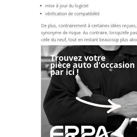
mise à jour du logiciel
vérification de compatibilité
De plus, contrairement à certaines idées reçues
synonyme de risque. Au contraire, lorsqu’elle passe
celle du neuf, tout en restant beaucoup plus abo
Trouvez votre
pièce auto d'occasion
Étape 2/3
par ici !
Déjà adhérent ?
Créer un compte
Retour