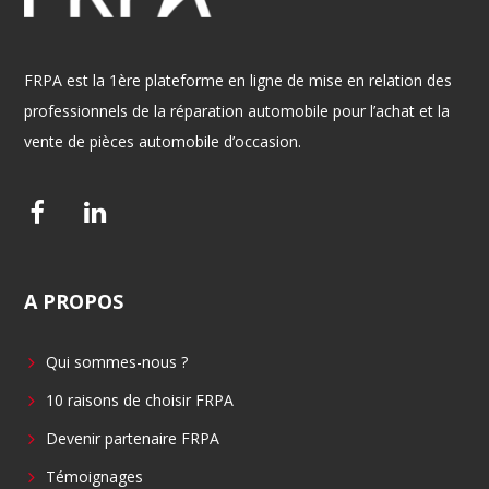
FRPA est la 1ère plateforme en ligne de mise en relation des
professionnels de la réparation automobile pour l’achat et la
vente de pièces automobile d’occasion.
F
L
a
i
c
n
A
PROPOS
e
k
b
e
Qui sommes-nous ?
o
d
o
i
10 raisons de choisir FRPA
k
n
Devenir partenaire FRPA
Témoignages