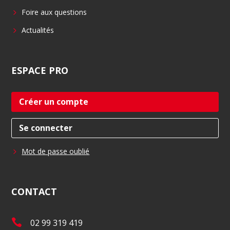
Foire aux questions
Actualités
ESPACE
PRO
Créer un compte
Se connecter
Mot de passe oublié
CONTACT
T
02 99 319 419