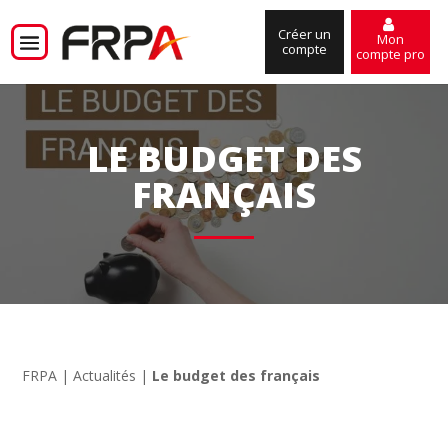
Créer un
Mon
compte
compte pro
LE BUDGET DES
FRANÇAIS
FRPA
|
Actualités
|
Le budget des français