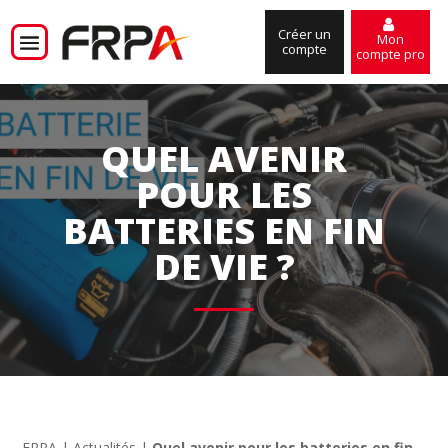
Créer un
Mon
compte
compte pro
QUEL AVENIR
POUR LES
BATTERIES EN FIN
DE VIE ?
FRPA
|
Actualités
|
Quel avenir pour les batteries en fin