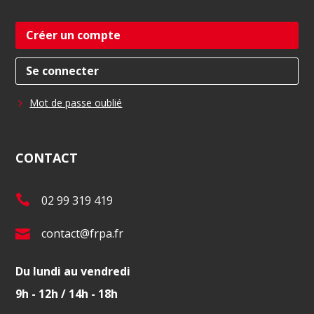
Créer un compte
Se connecter
Mot de passe oublié
CONTACT
T
02 99 319 419
é
E
contact@frpa.fr
l
-
.
Du lundi au vendredi
m
:
9h - 12h / 14h - 18h
a