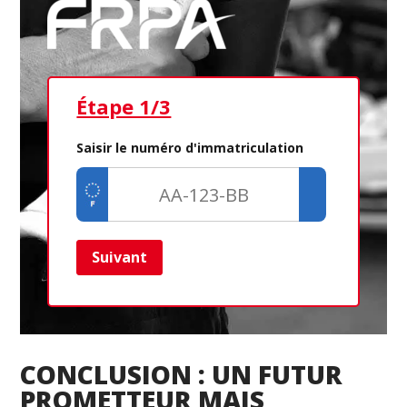
Étape 1/3
Ét
Saisir le numéro d'immatriculation
Suivant
Ret
CONCLUSION : UN FUTUR
PROMETTEUR MAIS