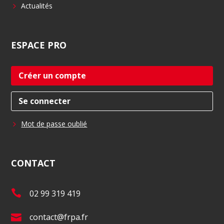
Actualités
ESPACE
PRO
Créer un compte
Se connecter
Mot de passe oublié
CONTACT
T
02 99 319 419
é
E
contact@frpa.fr
l