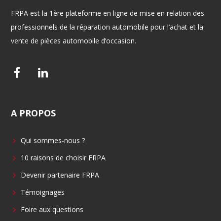
FRPA est la 1ère plateforme en ligne de mise en relation des
professionnels de la réparation automobile pour l’achat et la
vente de pièces automobile d’occasion.
F
L
a
i
c
n
A
PROPOS
e
k
b
e
Qui sommes-nous ?
o
d
o
i
10 raisons de choisir FRPA
k
n
Devenir partenaire FRPA
Témoignages
Foire aux questions