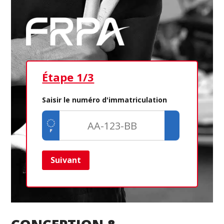
Étape 1/3
Ét
Saisir le numéro d'immatriculation
Suivant
Ret