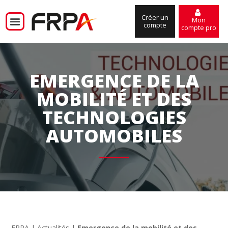
Créer un
Mon
compte
compte pro
EMERGENCE DE LA
MOBILITÉ ET DES
TECHNOLOGIES
AUTOMOBILES
FRPA
|
Actualités
|
Emergence de la mobilité et des