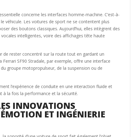
essentielle concerne les interfaces homme-machine. C’est-à-
 le véhicule. Les voitures de sport ne se contentent plus
oser des boutons classiques. Aujourd’hui, elles intègrent des
vocales intelligentes, voire des affichages tête haute
r de rester concentré sur la route tout en gardant un
La Ferrari SF90 Stradale, par exemple, offre une interface
ges du groupe motopropulseur, de la suspension ou de
ent l’expérience de conduite en une interaction fluide et
 à la fois la performance et la sécurité.
 LES INNOVATIONS
 ÉMOTION ET INGÉNIERIE
a sonorité d’une voiture de sport fait également l’objet