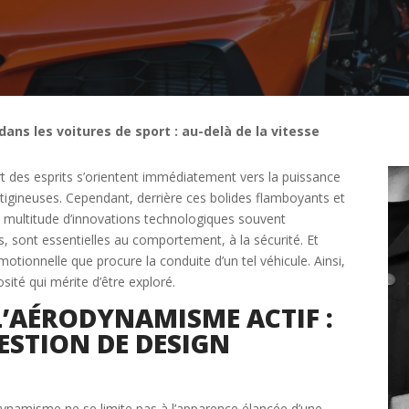
ans les voitures de sport : au-delà de la vitesse
rt des esprits s’orientent immédiatement vers la puissance
rtigineuses. Cependant, derrière ces bolides flamboyants et
 multitude d’innovations technologiques souvent
, sont essentielles au comportement, à la sécurité. Et
tionnelle que procure la conduite d’un tel véhicule. Ainsi,
osité qui mérite d’être exploré.
 L’AÉRODYNAMISME ACTIF :
Étape 2/3
ESTION DE DESIGN
Déjà adhérent ?
odynamisme ne se limite pas à l’apparence élancée d’une