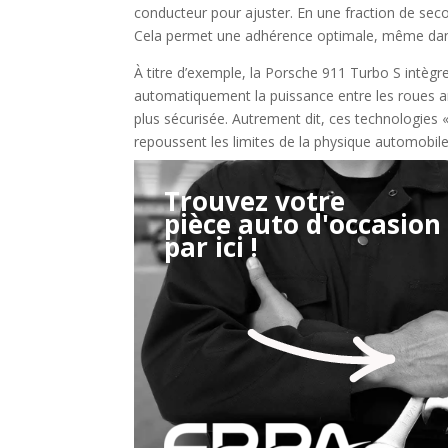
conducteur pour ajuster. En une fraction de sec
Cela permet une adhérence optimale, même dan
À titre d’exemple, la Porsche 911 Turbo S intègr
automatiquement la puissance entre les roues arr
plus sécurisée. Autrement dit, ces technologies «
repoussent les limites de la physique automobile
Trouvez votre
pièce auto d'occasion
Étape 2/3
par ici !
Déjà adhérent ?
Créer un compte
Retour