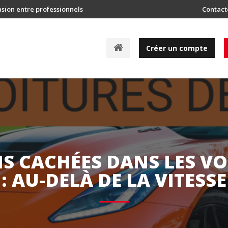
asion entre professionnels
Contact
A
Créer un compte
c
c
u
e
i
l
S CACHÉES DANS LES VO
: AU-DELÀ DE LA VITESSE