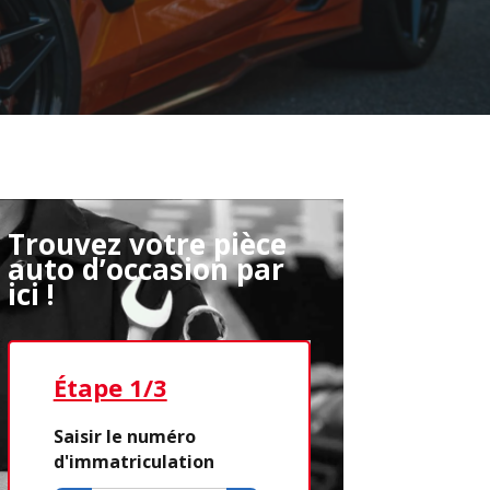
Trouvez votre pièce
auto d’occasion par
ici !
Étape 1/3
Étape 2/3
Saisir le numéro
d'immatriculation
Déjà adhére