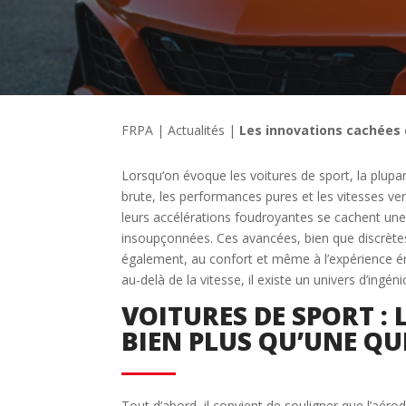
FRPA
|
Actualités
|
Les innovations cachées d
Lorsqu’on évoque les voitures de sport, la plupa
brute, les performances pures et les vitesses ve
leurs accélérations foudroyantes se cachent une
insoupçonnées. Ces avancées, bien que discrètes
également, au confort et même à l’expérience émo
au-delà de la vitesse, il existe un univers d’ingéni
VOITURES DE SPORT :
BIEN PLUS QU’UNE QU
Tout d’abord, il convient de souligner que l’aér