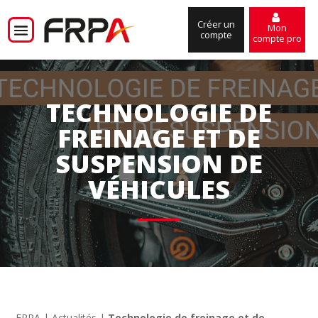
Créer un
Mon
compte
compte pro
TECHNOLOGIE DE
FREINAGE ET DE
SUSPENSION DE
VÉHICULES
FRPA
|
Actualités
|
Technologie de freinage et de