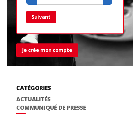
Suivant
Ret
Je crée mon compte
CATÉGORIES
ACTUALITÉS
COMMUNIQUÉ DE PRESSE