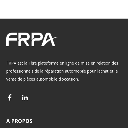
FRPA est la 1ère plateforme en ligne de mise en relation des
professionnels de la réparation automobile pour l’achat et la
vente de pièces automobile d’occasion.
F
L
a
i
c
n
A
PROPOS
e
k