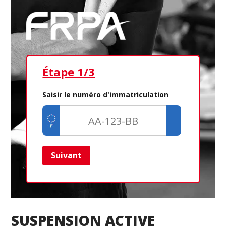
Étape 1/3
Ét
Saisir le numéro d'immatriculation
Suivant
Ret
SUSPENSION ACTIVE