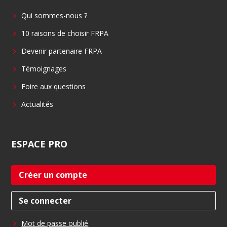
b
e
Qui sommes-nous ?
o
d
o
i
10 raisons de choisir FRPA
k
n
Devenir partenaire FRPA
Témoignages
Foire aux questions
Actualités
ESPACE
PRO
Créer un compte
Se connecter
Mot de passe oublié