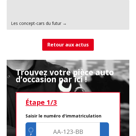
←
Le processus de recyclage des véhicules hors d’usage :
enjeu environnemental et économique
Les concept-cars du futur
→
Retour aux actus
Trouvez votre pièce auto
d’occasion par ici !
Étape 1/3
Ét
Saisir le numéro d'immatriculation