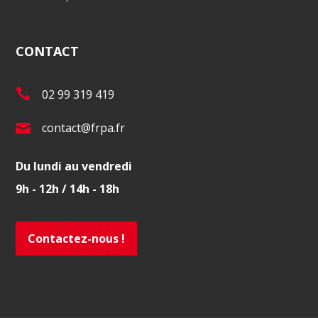
CONTACT
T
02 99 319 419
é
E
contact@frpa.fr
l
-
.
Du lundi au vendredi
m
:
9h - 12h / 14h - 18h
a
i
l
Contactez-nous !
: