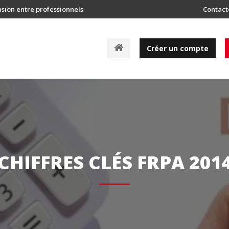
asion entre professionnels
Contact
A
Créer un compte
c
c
u
e
i
l
CHIFFRES CLÉS FRPA 201