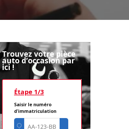
Trouvez votre pièce
auto d’occasion par
ici !
Étape 1/3
Étape 2/3
Saisir le numéro
d'immatriculation
Déjà adhére