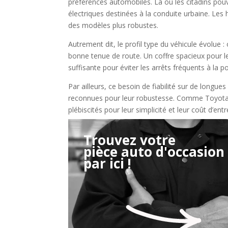
préférences automobiles. Là où les citadins pou
électriques destinées à la conduite urbaine. Les 
des modèles plus robustes.
Autrement dit, le profil type du véhicule évolue :
bonne tenue de route. Un coffre spacieux pour 
suffisante pour éviter les arrêts fréquents à la 
Par ailleurs, ce besoin de fiabilité sur de longue
reconnues pour leur robustesse. Comme Toyota,
plébiscités pour leur simplicité et leur coût d’entr
Trouvez votre
pièce auto d'occasion
Étape 2/3
par ici !
Déjà adhérent ?
Créer un compte