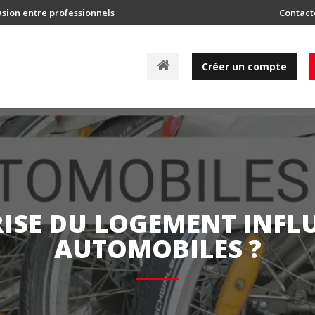
asion entre professionnels
Contact
A
Créer un compte
c
c
u
e
i
l
ISE DU LOGEMENT INFLU
AUTOMOBILES ?