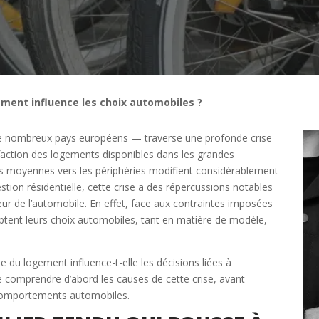
ment influence les choix automobiles ?
e nombreux pays européens — traverse une profonde crise
faction des logements disponibles dans les grandes
es moyennes vers les périphéries modifient considérablement
estion résidentielle, cette crise a des répercussions notables
r de l’automobile. En effet, face aux contraintes imposées
aptent leurs choix automobiles, tant en matière de modèle,
Étape 2/3
se du logement influence-t-elle les décisions liées à
de comprendre d’abord les causes de cette crise, avant
es comportements automobiles.
Déjà adhérent ?