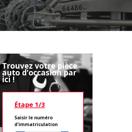
Trouvez votre pièce
auto d’occasion par
ici !
Étape 1/3
Étape 2/3
Saisir le numéro
d'immatriculation
Déjà adhére