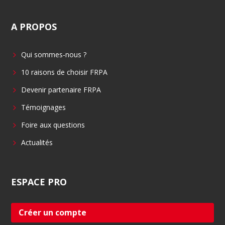
c
n
A
PROPOS
e
k
b
e
Qui sommes-nous ?
o
d
o
i
10 raisons de choisir FRPA
k
n
Devenir partenaire FRPA
Témoignages
Foire aux questions
Actualités
ESPACE
PRO
Créer un compte