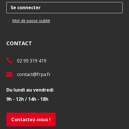
Se connecter
Mot de passe oublié
CONTACT
T
02 99 319 419
é
E
contact@frpa.fr
l
-
.
Du lundi au vendredi
m
:
9h - 12h / 14h - 18h
a
i
l
Contactez-nous !
: