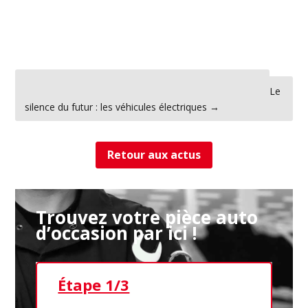
←
Les innovations en matière de pneus automobiles
Le
silence du futur : les véhicules électriques
→
Retour aux actus
Trouvez votre pièce auto
d’occasion par ici !
Étape 1/3
Ét