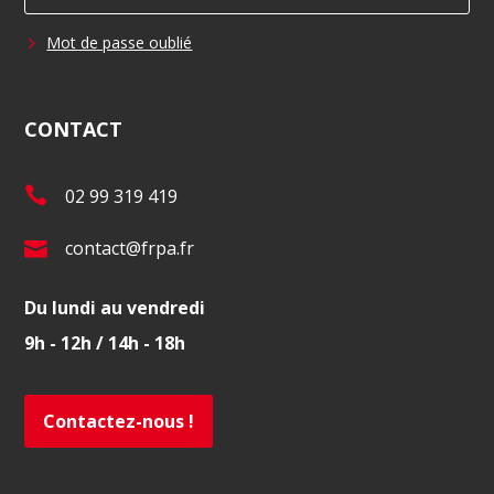
Mot de passe oublié
CONTACT
T
02 99 319 419
é
E
contact@frpa.fr
l
-
.
Du lundi au vendredi
m
:
9h - 12h / 14h - 18h
a
i
l
Contactez-nous !
: