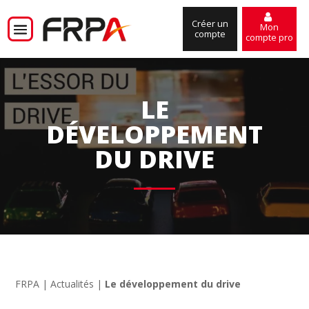
Créer un
Mon
compte
compte pro
LE
DÉVELOPPEMENT
DU DRIVE
FRPA
|
Actualités
|
Le développement du drive