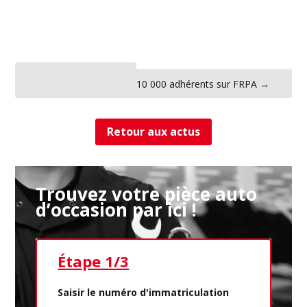
←
L’histoire de Renault
10 000 adhérents sur FRPA
→
Retour aux actus
Trouvez votre pièce auto
d’occasion par ici !
Étape 1/3
Ét
Saisir le numéro d'immatriculation