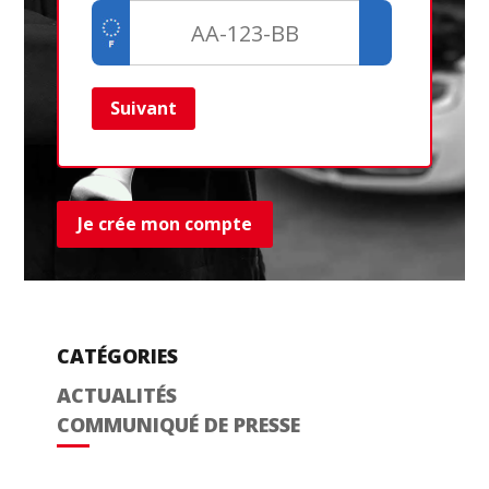
Suivant
Ret
Je crée mon compte
CATÉGORIES
ACTUALITÉS
COMMUNIQUÉ DE PRESSE