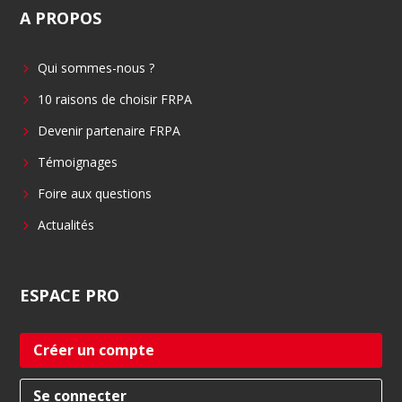
A
PROPOS
e
k
b
e
Qui sommes-nous ?
o
d
o
i
10 raisons de choisir FRPA
k
n
Devenir partenaire FRPA
Témoignages
Foire aux questions
Actualités
ESPACE
PRO
Créer un compte
Se connecter